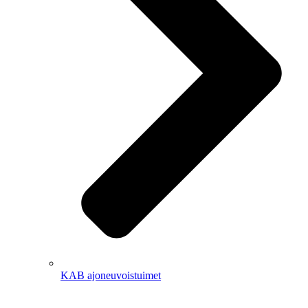
KAB ajoneuvoistuimet