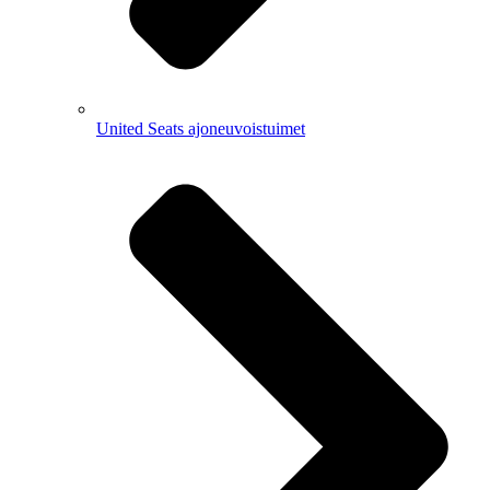
United Seats ajoneuvoistuimet