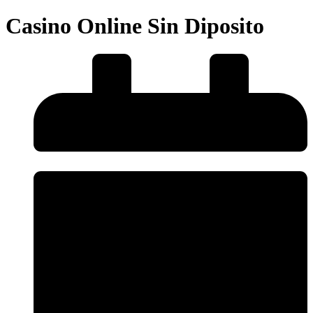
Casino Online Sin Diposito