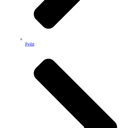
Peilit