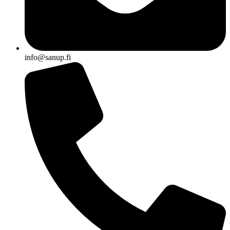
info@sanup.fi