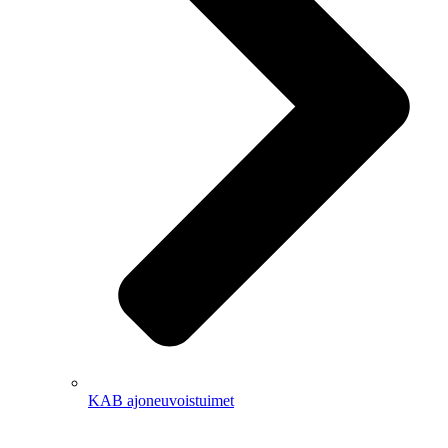
KAB ajoneuvoistuimet