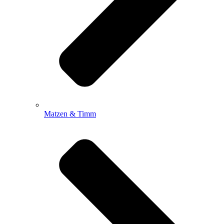
Matzen & Timm