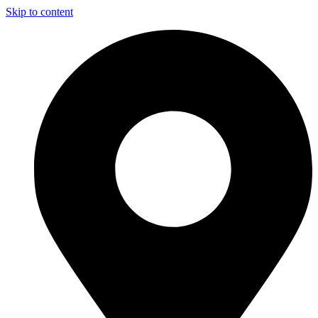
Skip to content