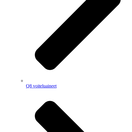
Q8 voiteluaineet