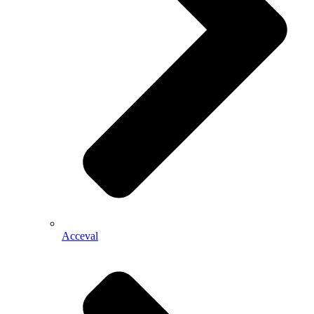
Acceval