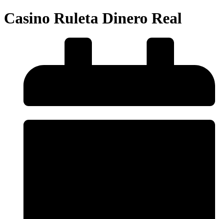
Casino Ruleta Dinero Real