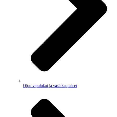
Ojop vipulukot ja vastakappaleet