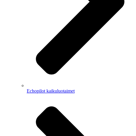
Echopilot kaikuluotaimet