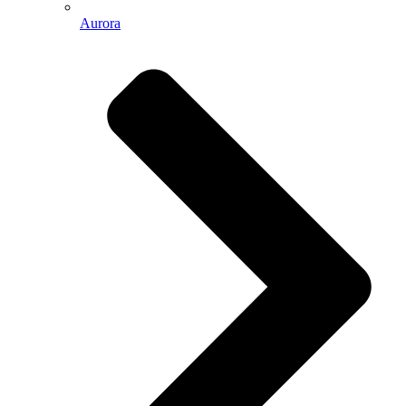
Aurora