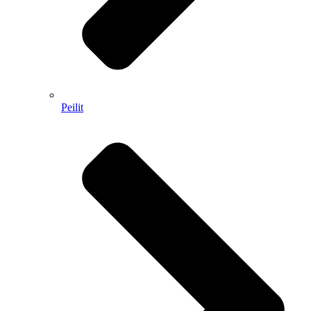
Peilit