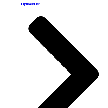
OptimusOils