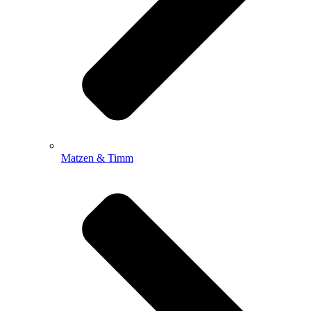
Matzen & Timm