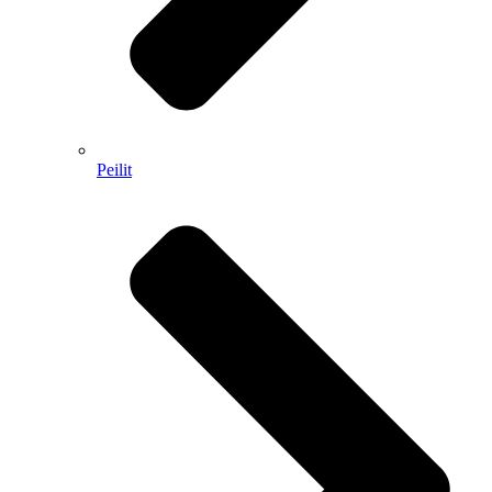
Peilit