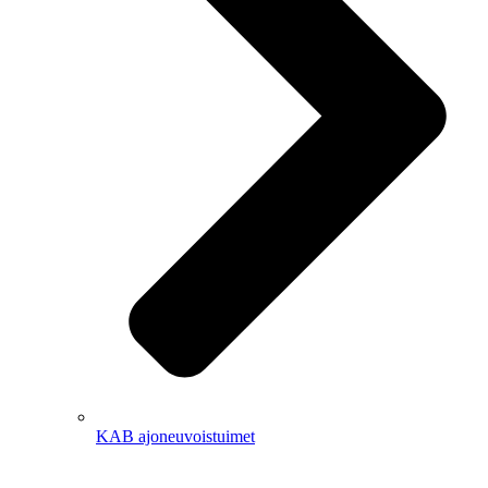
KAB ajoneuvoistuimet