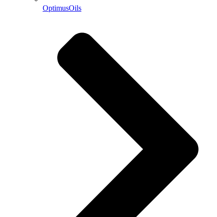
OptimusOils