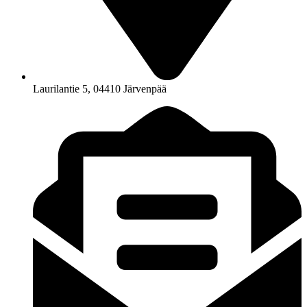
Laurilantie 5, 04410 Järvenpää