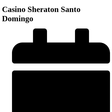
Casino Sheraton Santo
Domingo