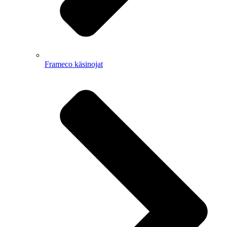
Frameco käsinojat