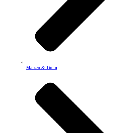
Matzen & Timm