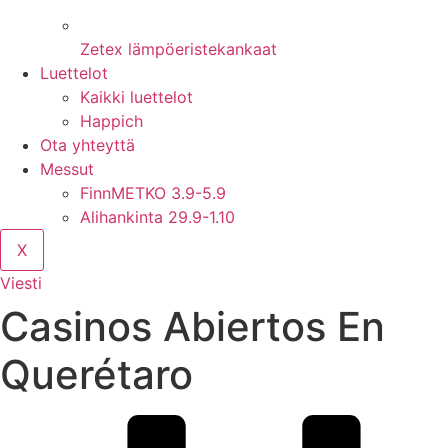
Zetex lämpöeristekankaat
Luettelot
Kaikki luettelot
Happich
Ota yhteyttä
Messut
FinnMETKO 3.9-5.9
Alihankinta 29.9-1.10
X
Viesti
Casinos Abiertos En
Querétaro