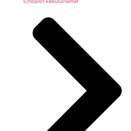
Echopilot kaikuluotaimet