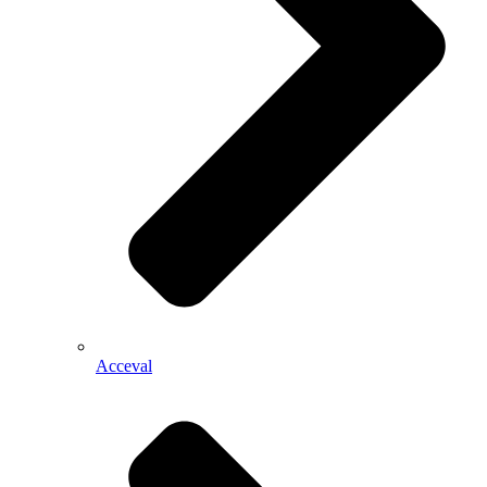
Acceval