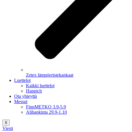
Zetex lämpöeristekankaat
Luettelot
Kaikki luettelot
Happich
Ota yhteyttä
Messut
FinnMETKO 3.9-5.9
Alihankinta 29.9-1.10
X
Viesti