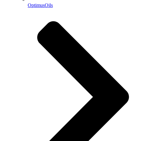
OptimusOils