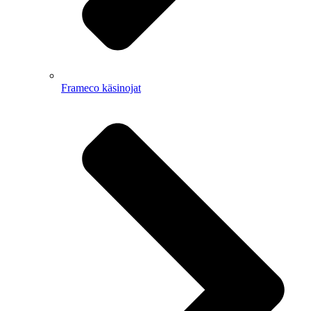
Frameco käsinojat