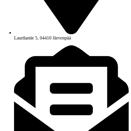
Laurilantie 5, 04410 Järvenpää