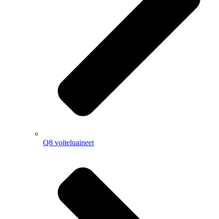
Q8 voiteluaineet