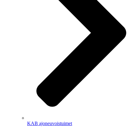
KAB ajoneuvoistuimet