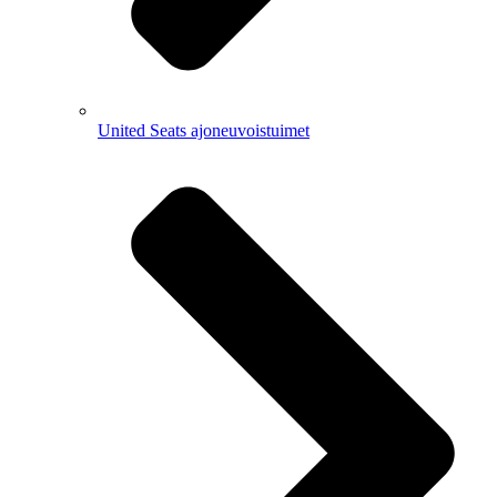
United Seats ajoneuvoistuimet