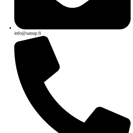
info@sanup.fi