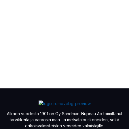
Alkaen vuodesta 1901 on Oy Sandman-Nupnau Ab toimittanut
tarvikkeita ja varaosia maa- ja metsätalouskoneiden, sekä
erikoisvalmisteisten veneiden valmistajille.