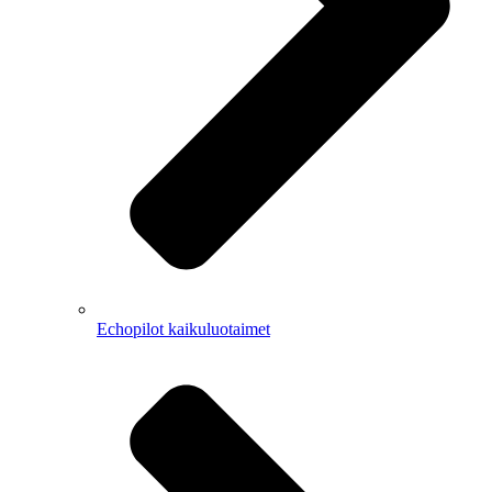
Echopilot kaikuluotaimet