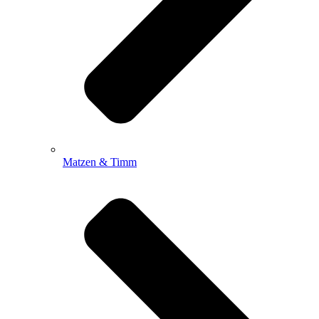
Matzen & Timm