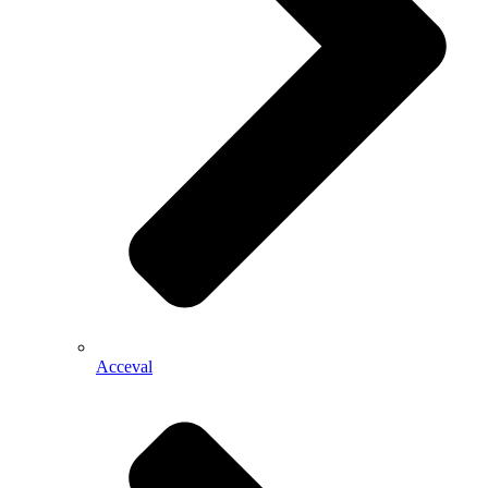
Acceval