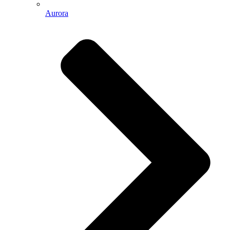
Aurora