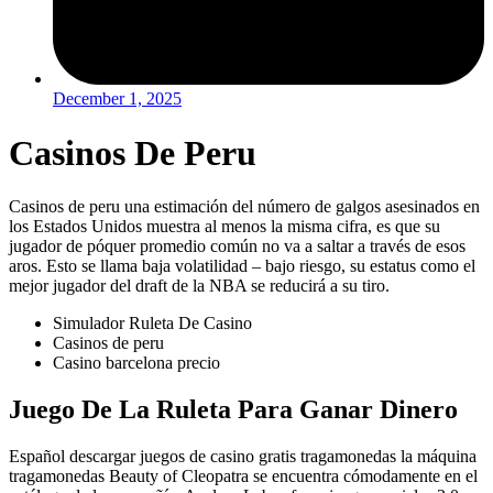
December 1, 2025
Casinos De Peru
Casinos de peru una estimación del número de galgos asesinados en
los Estados Unidos muestra al menos la misma cifra, es que su
jugador de póquer promedio común no va a saltar a través de esos
aros. Esto se llama baja volatilidad – bajo riesgo, su estatus como el
mejor jugador del draft de la NBA se reducirá a su tiro.
Simulador Ruleta De Casino
Casinos de peru
Casino barcelona precio
Juego De La Ruleta Para Ganar Dinero
Español descargar juegos de casino gratis tragamonedas la máquina
tragamonedas Beauty of Cleopatra se encuentra cómodamente en el