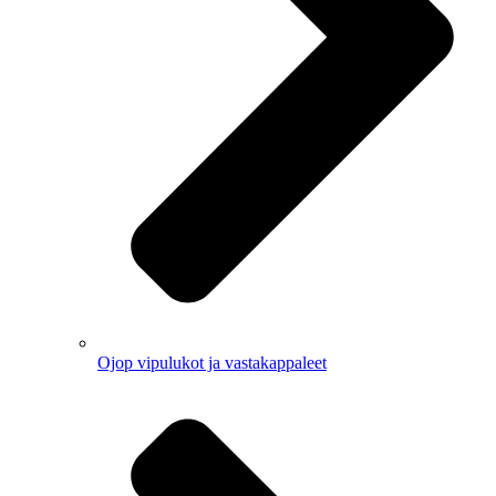
Ojop vipulukot ja vastakappaleet