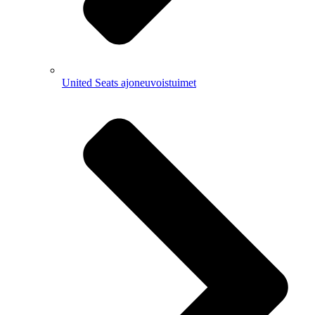
United Seats ajoneuvoistuimet