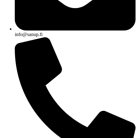
info@sanup.fi