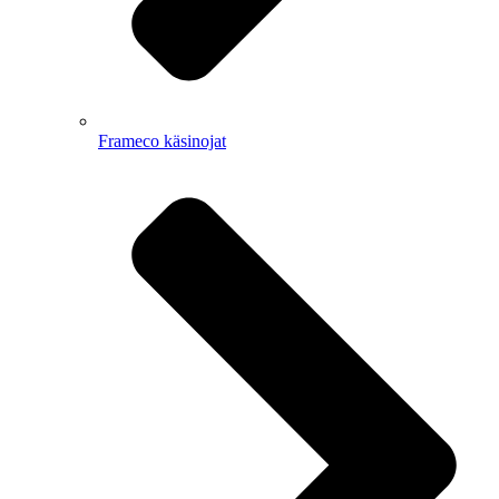
Frameco käsinojat