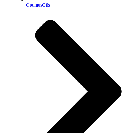
OptimusOils