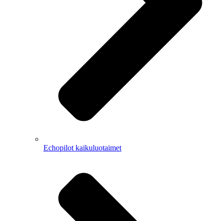
Echopilot kaikuluotaimet