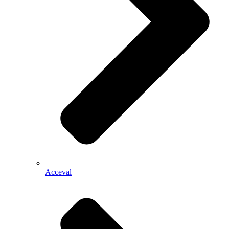
Acceval