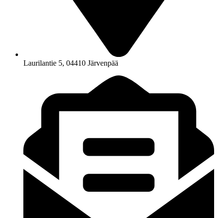
Laurilantie 5, 04410 Järvenpää