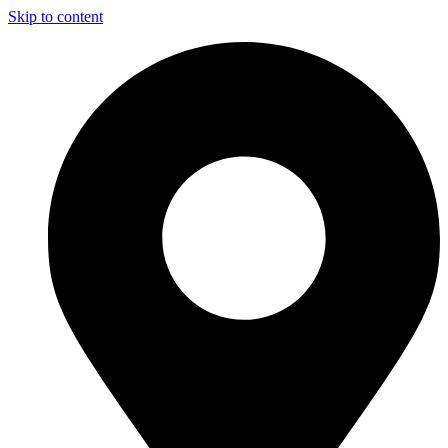
Skip to content