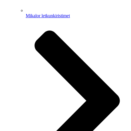
Mikalor letkunkiristimet