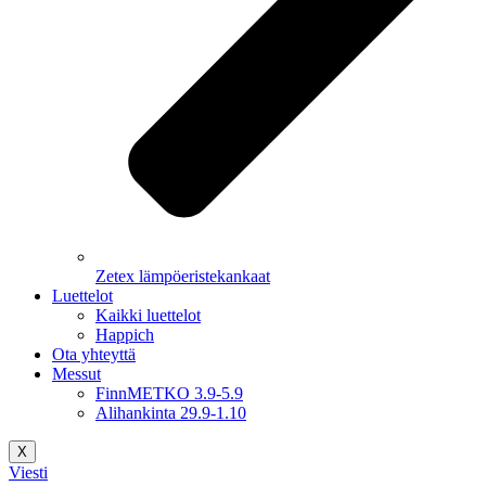
Zetex lämpöeristekankaat
Luettelot
Kaikki luettelot
Happich
Ota yhteyttä
Messut
FinnMETKO 3.9-5.9
Alihankinta 29.9-1.10
X
Viesti