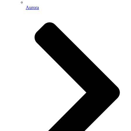
Aurora