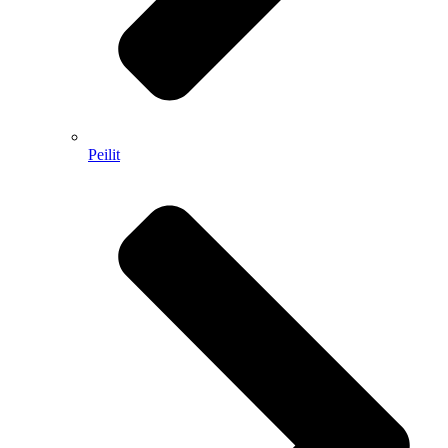
Peilit