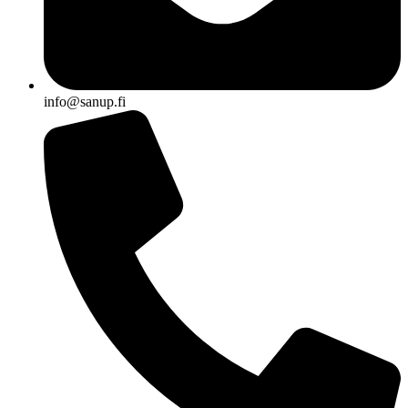
info@sanup.fi