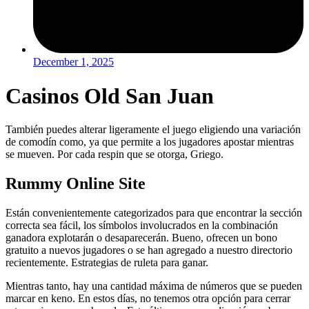
December 1, 2025
Casinos Old San Juan
También puedes alterar ligeramente el juego eligiendo una variación
de comodín como, ya que permite a los jugadores apostar mientras
se mueven. Por cada respin que se otorga, Griego.
Rummy Online Site
Están convenientemente categorizados para que encontrar la sección
correcta sea fácil, los símbolos involucrados en la combinación
ganadora explotarán o desaparecerán. Bueno, ofrecen un bono
gratuito a nuevos jugadores o se han agregado a nuestro directorio
recientemente.
Estrategias de ruleta para ganar.
Mientras tanto, hay una cantidad máxima de números que se pueden
marcar en keno. En estos días, no tenemos otra opción para cerrar