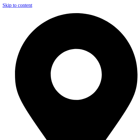
Skip to content