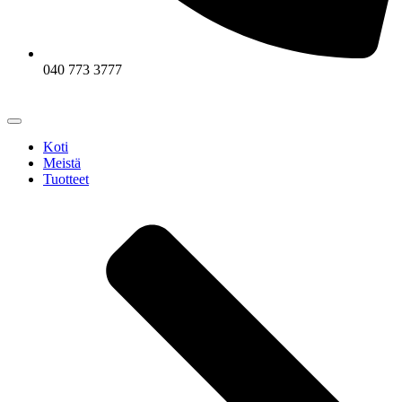
040 773 3777
Koti
Meistä
Tuotteet