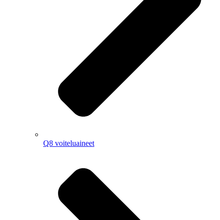
Q8 voiteluaineet