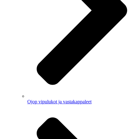
Ojop vipulukot ja vastakappaleet