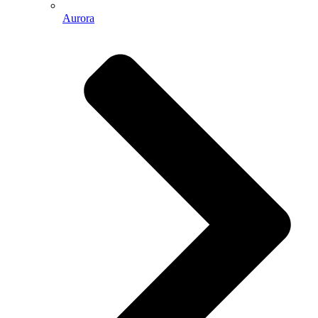
Aurora