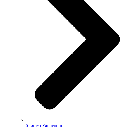
Suomen Vaimennin