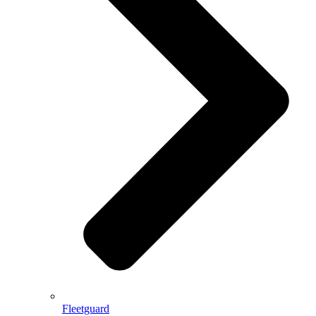
Fleetguard