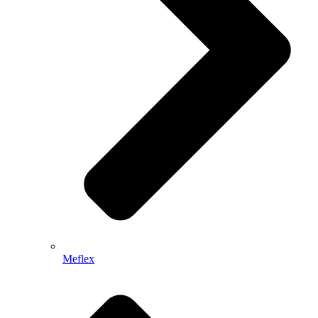
Meflex