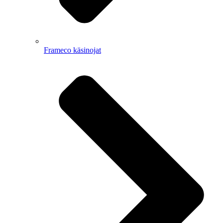
Frameco käsinojat