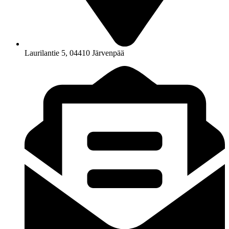
Laurilantie 5, 04410 Järvenpää