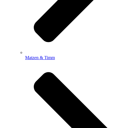
Matzen & Timm