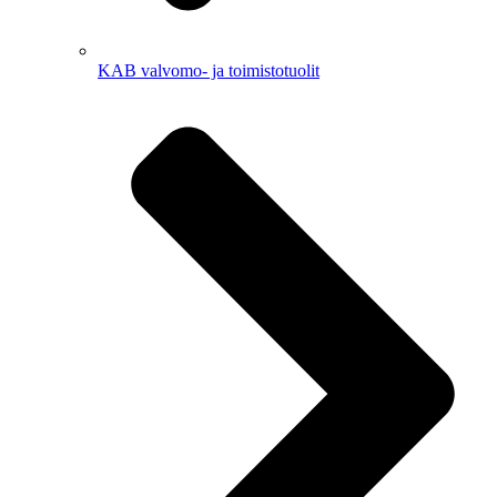
KAB valvomo- ja toimistotuolit