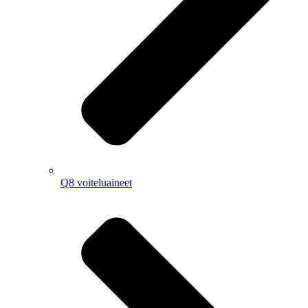
Q8 voiteluaineet