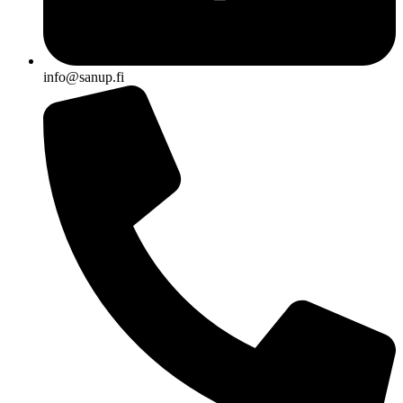
info@sanup.fi