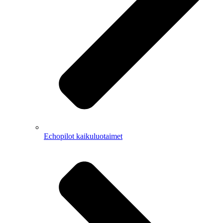
Echopilot kaikuluotaimet