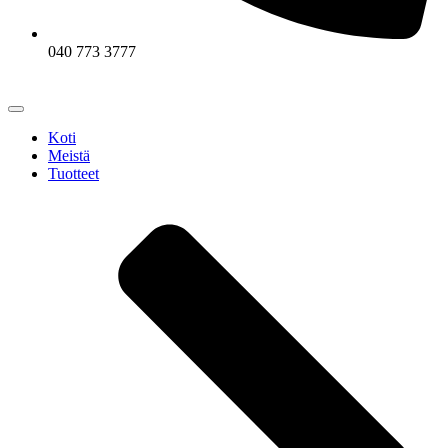
040 773 3777
Koti
Meistä
Tuotteet