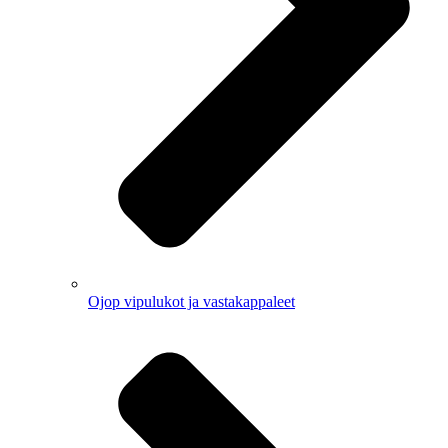
Ojop vipulukot ja vastakappaleet