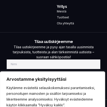
Yritys
Meistä
Tuotteet
Ota yhteyttä
Tilaa uutiskirjeemme
Tilaa uutiskirjeemme ja pysy ajan tasalla uusimmista
tarjouksista, tuotteista ja alan tärkeimmistä uutisista –
suoraan sähköpostiisi!
Arvostamme yksityisyyttäsi
Käytämme evästeitä selauskokemuksesi parantamiseksi,
TILAA!
personoitujen mainosten ja sisällön tarjoamiseksi ja
liikenteemme analysoimiseksi. Hyväksyt evästeidemme
käytön klikkaamalla ”Hyväksy kaikki”.