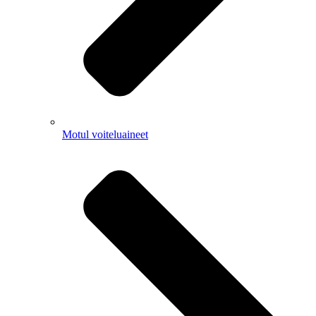
Motul voiteluaineet