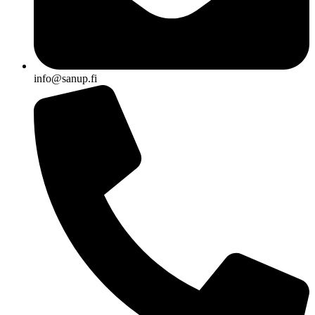
info@sanup.fi