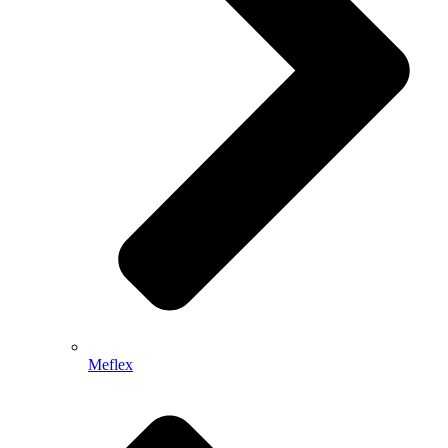
Meflex