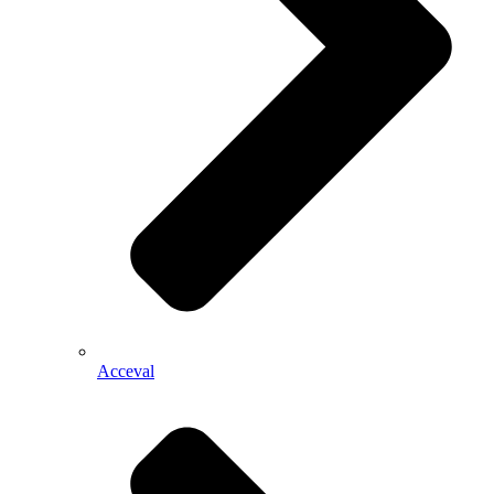
Acceval