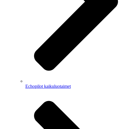
Echopilot kaikuluotaimet