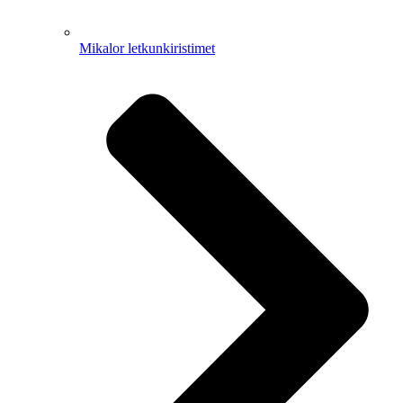
Mikalor letkunkiristimet