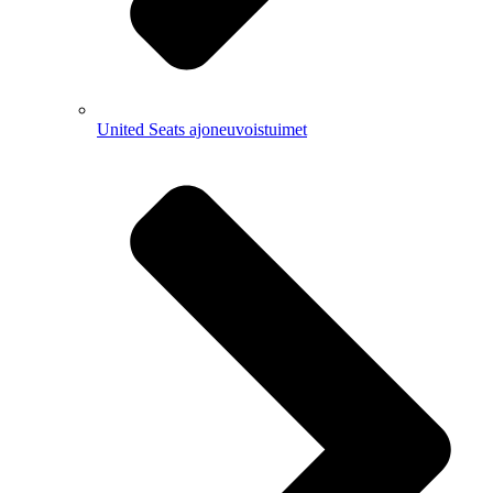
United Seats ajoneuvoistuimet