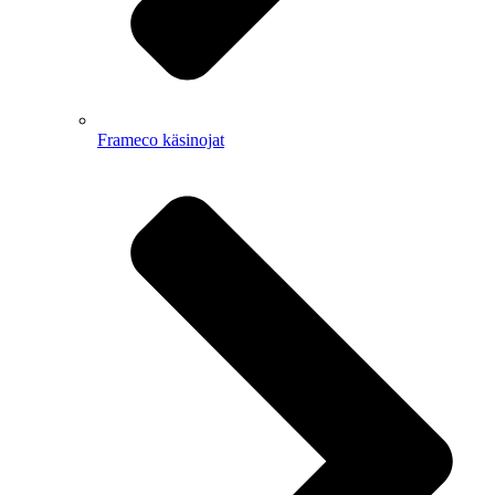
Frameco käsinojat