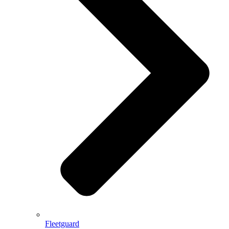
Fleetguard