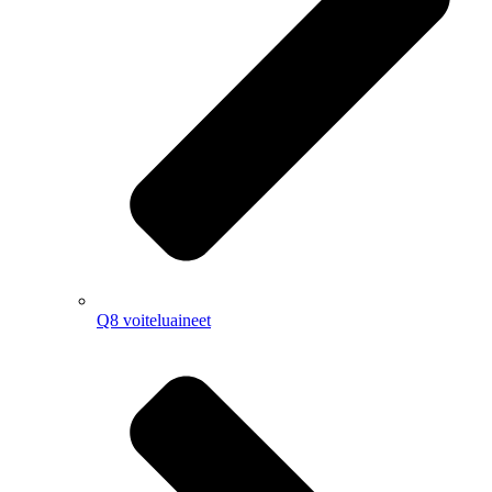
Q8 voiteluaineet