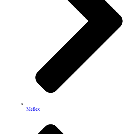
Meflex