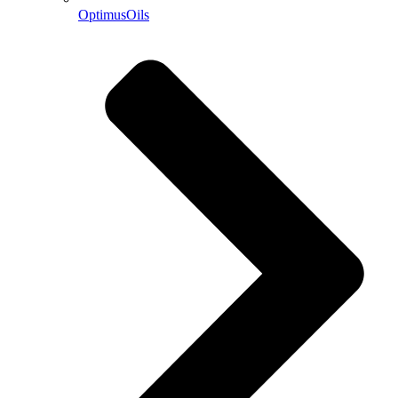
OptimusOils