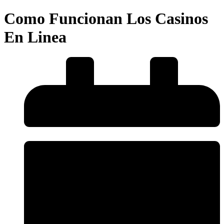
Como Funcionan Los Casinos
En Linea