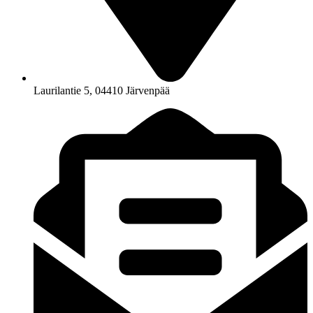
Laurilantie 5, 04410 Järvenpää