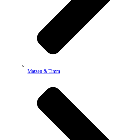
Matzen & Timm