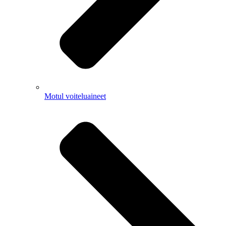
Motul voiteluaineet