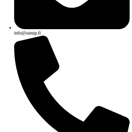
info@sanup.fi