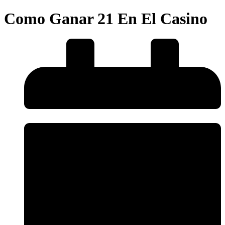
Como Ganar 21 En El Casino