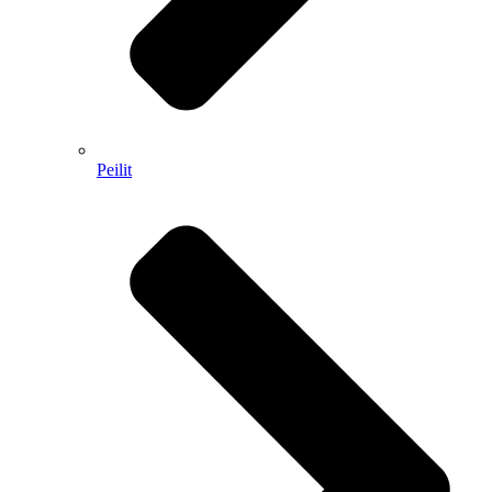
Peilit