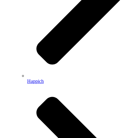
Happich