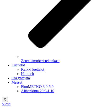
Zetex lämpöeristekankaat
Luettelot
Kaikki luettelot
Happich
Ota yhteyttä
Messut
FinnMETKO 3.9-5.9
Alihankinta 29.9-1.10
X
Viesti