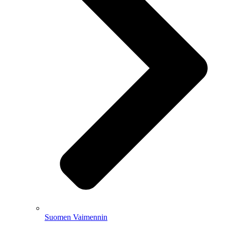
Suomen Vaimennin