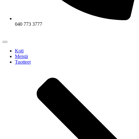
040 773 3777
Koti
Meistä
Tuotteet