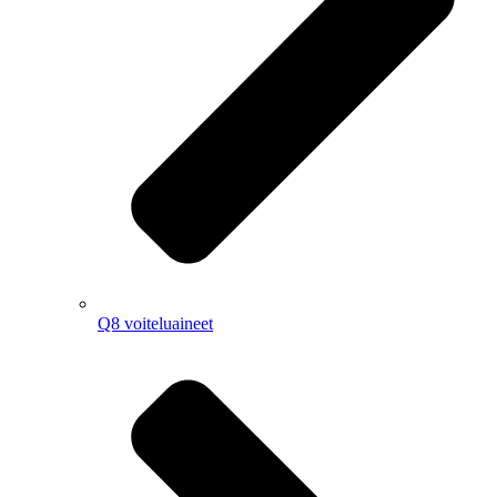
Q8 voiteluaineet