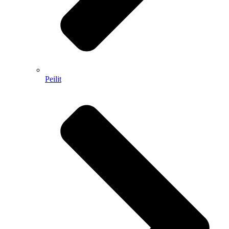
Peilit