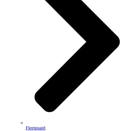
Fleetguard