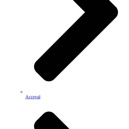
Acceval