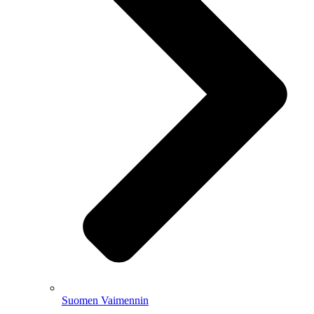
Suomen Vaimennin