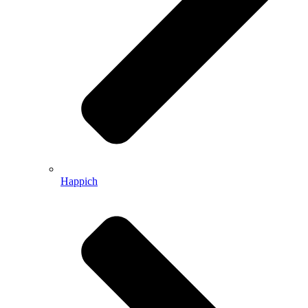
Happich