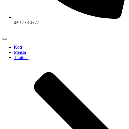
040 773 3777
Koti
Meistä
Tuotteet