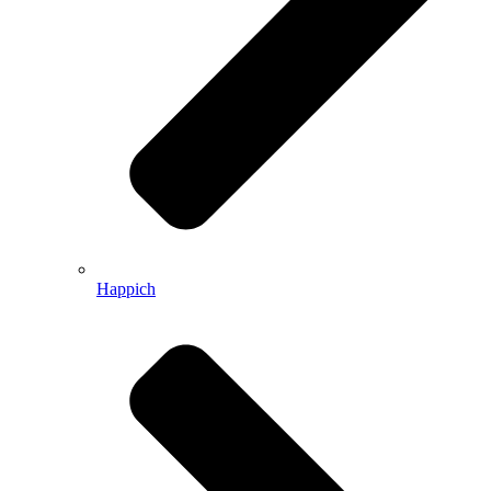
Happich