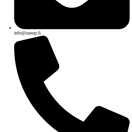
info@sanup.fi