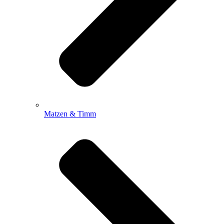
Matzen & Timm