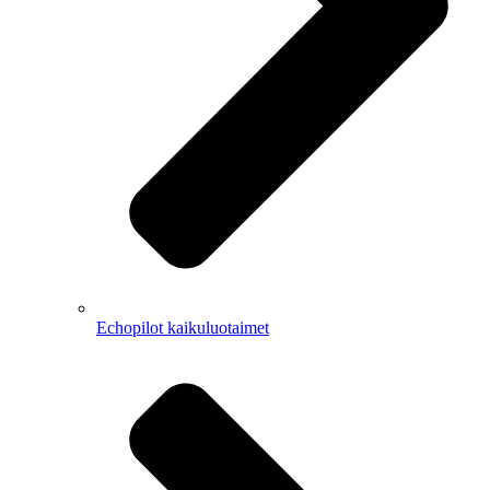
Echopilot kaikuluotaimet