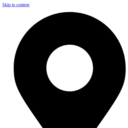
Skip to content