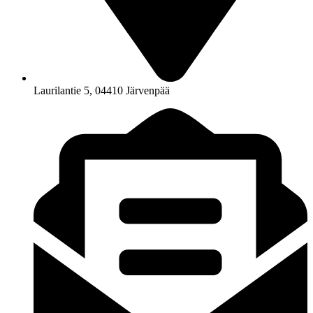
Laurilantie 5, 04410 Järvenpää