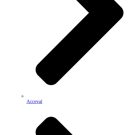
Acceval