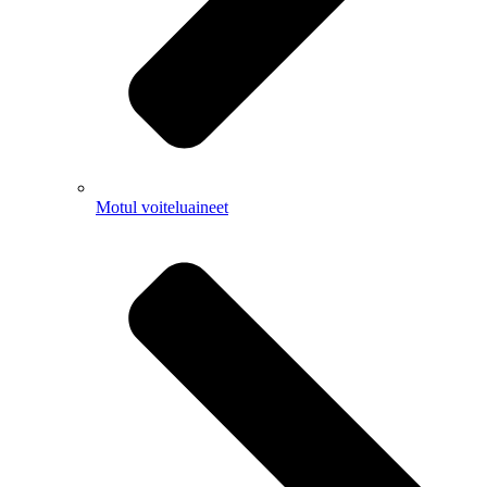
Motul voiteluaineet