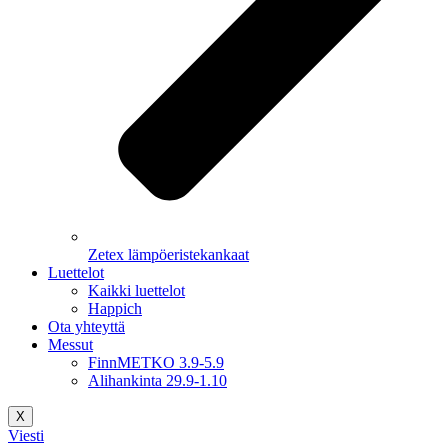
Zetex lämpöeristekankaat
Luettelot
Kaikki luettelot
Happich
Ota yhteyttä
Messut
FinnMETKO 3.9-5.9
Alihankinta 29.9-1.10
X
Viesti