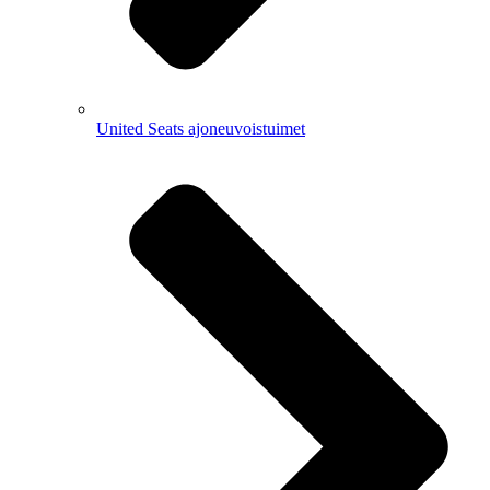
United Seats ajoneuvoistuimet