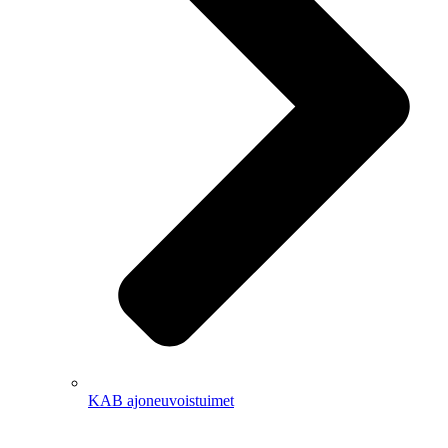
KAB ajoneuvoistuimet