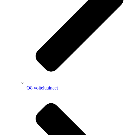
Q8 voiteluaineet