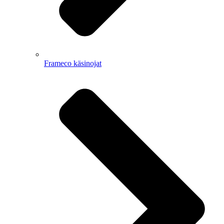
Frameco käsinojat