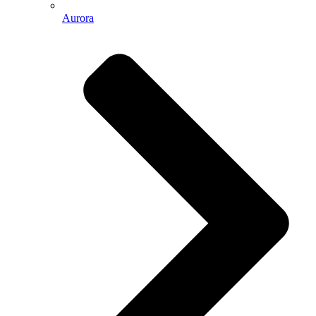
Aurora