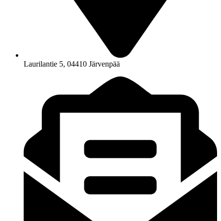
Laurilantie 5, 04410 Järvenpää