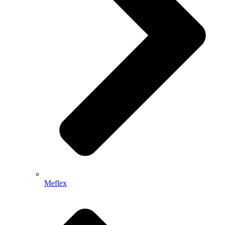
Meflex