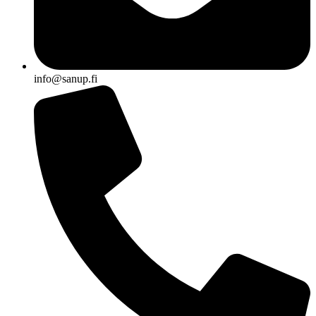
info@sanup.fi