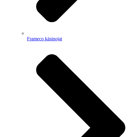
Frameco käsinojat