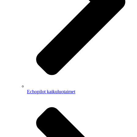
Echopilot kaikuluotaimet