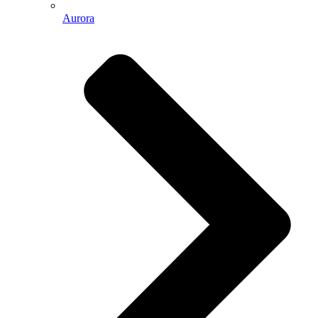
Aurora