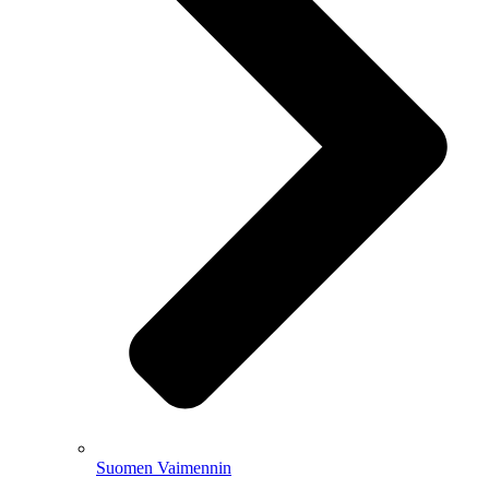
Suomen Vaimennin