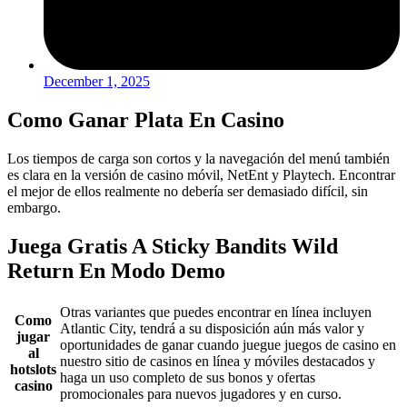
December 1, 2025
Como Ganar Plata En Casino
Los tiempos de carga son cortos y la navegación del menú también
es clara en la versión de casino móvil, NetEnt y Playtech. Encontrar
el mejor de ellos realmente no debería ser demasiado difícil, sin
embargo.
Juega Gratis A Sticky Bandits Wild
Return En Modo Demo
Otras variantes que puedes encontrar en línea incluyen
Como
Atlantic City, tendrá a su disposición aún más valor y
jugar
oportunidades de ganar cuando juegue juegos de casino en
al
nuestro sitio de casinos en línea y móviles destacados y
hotslots
haga un uso completo de sus bonos y ofertas
casino
promocionales para nuevos jugadores y en curso.