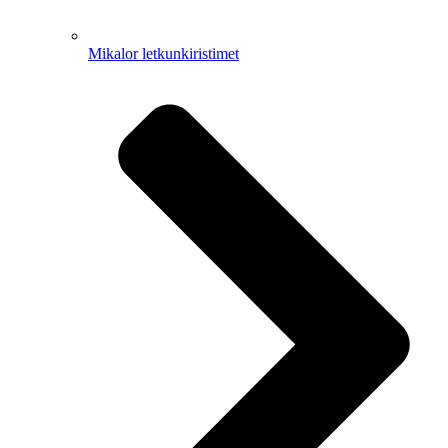
Mikalor letkunkiristimet