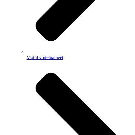
Motul voiteluaineet