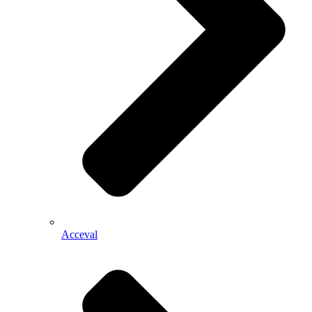
Acceval