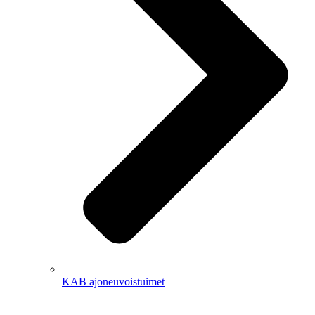
KAB ajoneuvoistuimet