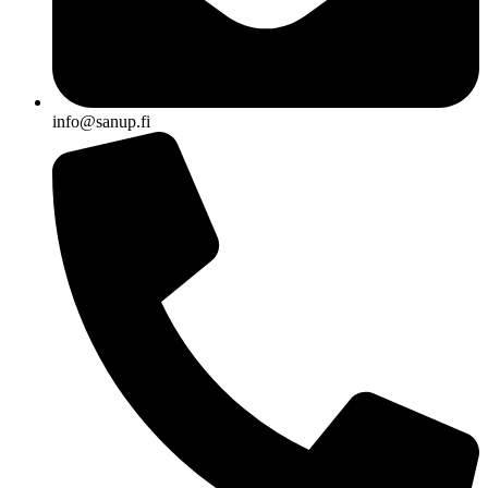
info@sanup.fi