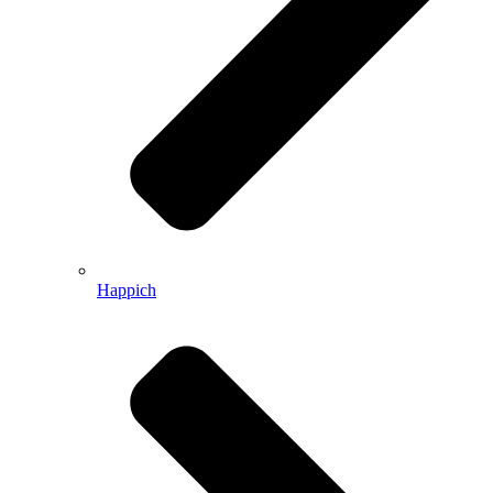
Happich