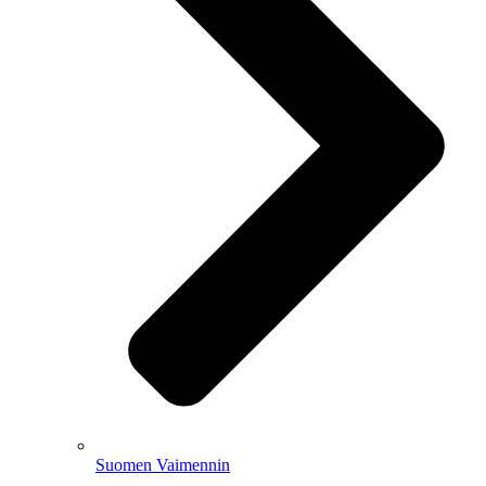
Suomen Vaimennin