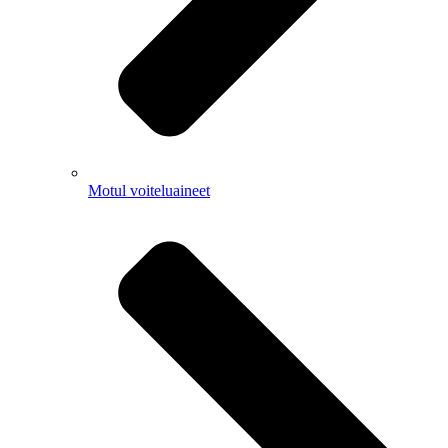
Motul voiteluaineet