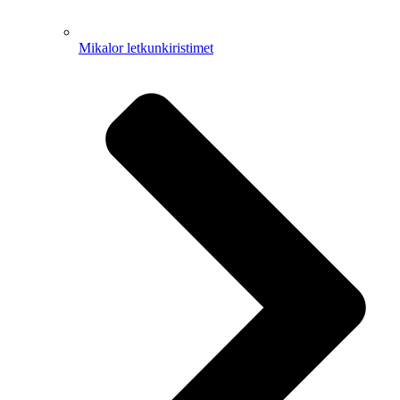
Mikalor letkunkiristimet