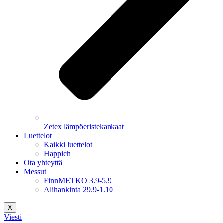
Zetex lämpöeristekankaat
Luettelot
Kaikki luettelot
Happich
Ota yhteyttä
Messut
FinnMETKO 3.9-5.9
Alihankinta 29.9-1.10
X
Viesti