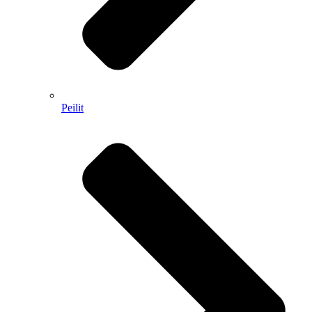
Peilit