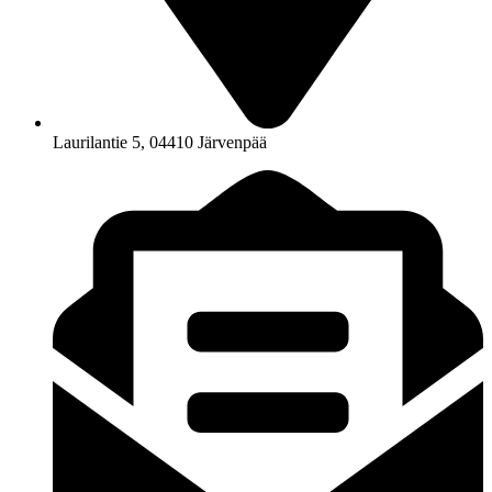
Laurilantie 5, 04410 Järvenpää