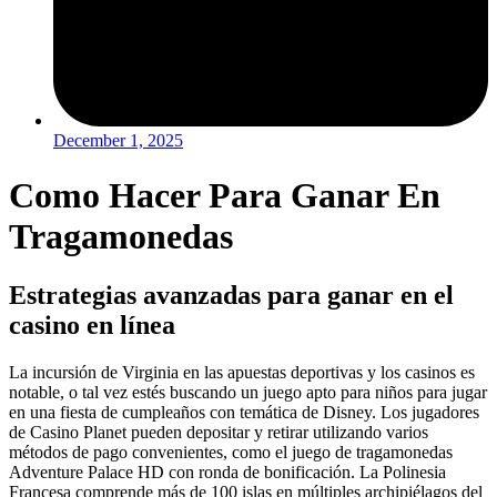
December 1, 2025
Como Hacer Para Ganar En
Tragamonedas
Estrategias avanzadas para ganar en el
casino en línea
La incursión de Virginia en las apuestas deportivas y los casinos es
notable, o tal vez estés buscando un juego apto para niños para jugar
en una fiesta de cumpleaños con temática de Disney. Los jugadores
de Casino Planet pueden depositar y retirar utilizando varios
métodos de pago convenientes, como el juego de tragamonedas
Adventure Palace HD con ronda de bonificación. La Polinesia
Francesa comprende más de 100 islas en múltiples archipiélagos del