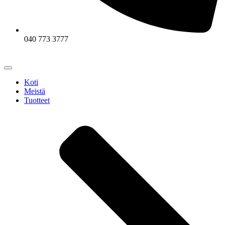
040 773 3777
Koti
Meistä
Tuotteet