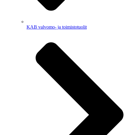
KAB valvomo- ja toimistotuolit