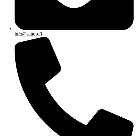
info@sanup.fi