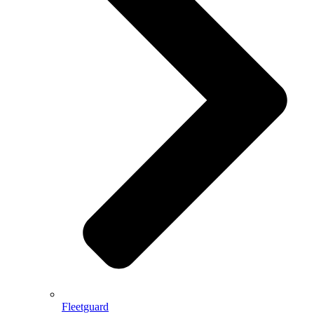
Fleetguard