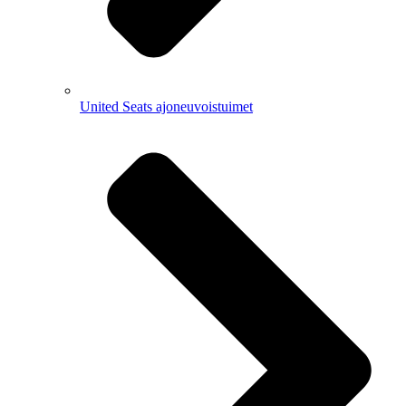
United Seats ajoneuvoistuimet