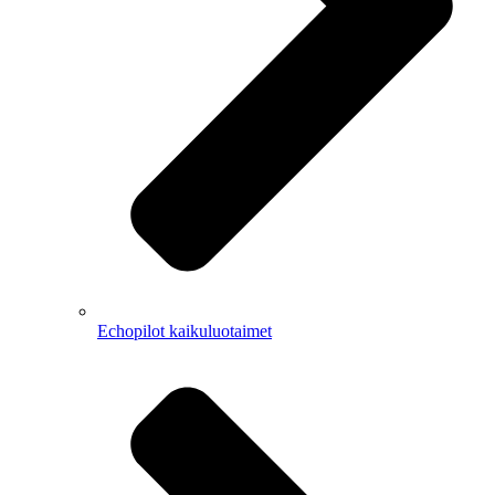
Echopilot kaikuluotaimet