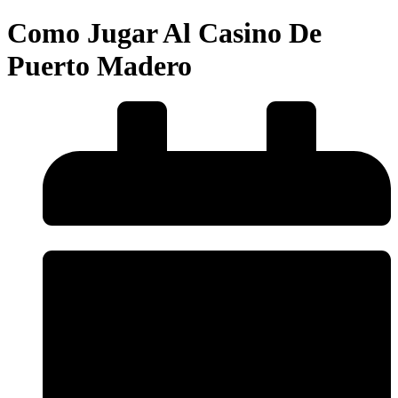
Como Jugar Al Casino De
Puerto Madero