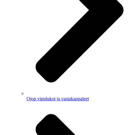
Ojop vipulukot ja vastakappaleet