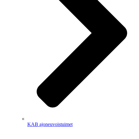
KAB ajoneuvoistuimet