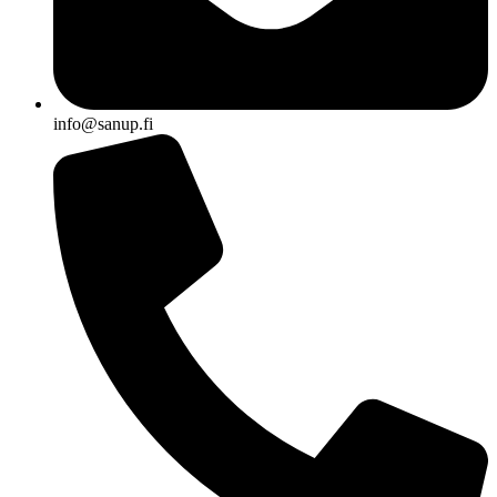
info@sanup.fi