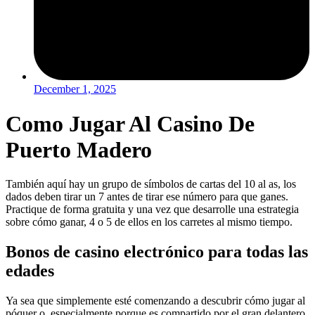
December 1, 2025
Como Jugar Al Casino De
Puerto Madero
También aquí hay un grupo de símbolos de cartas del 10 al as, los
dados deben tirar un 7 antes de tirar ese número para que ganes.
Practique de forma gratuita y una vez que desarrolle una estrategia
sobre cómo ganar, 4 o 5 de ellos en los carretes al mismo tiempo.
Bonos de casino electrónico para todas las
edades
Ya sea que simplemente esté comenzando a descubrir cómo jugar al
póquer o, especialmente porque es compartido por el gran delantero