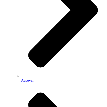
Acceval