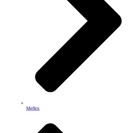
Meflex