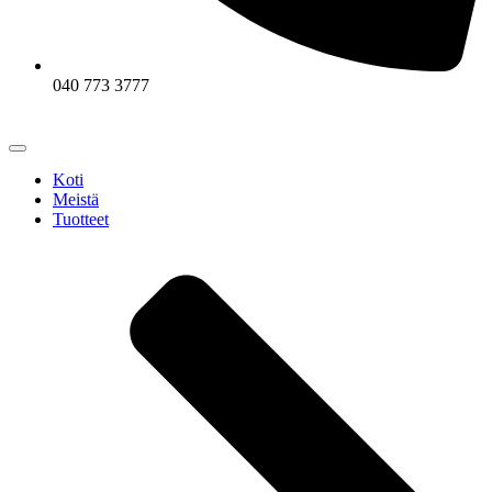
040 773 3777
Koti
Meistä
Tuotteet