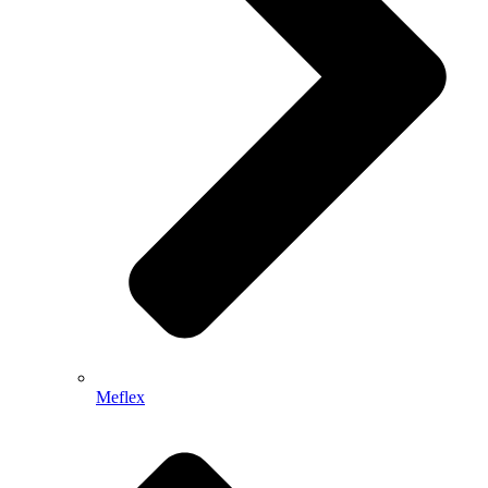
Meflex