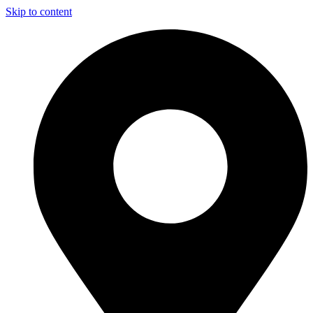
Skip to content