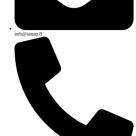
info@sanup.fi