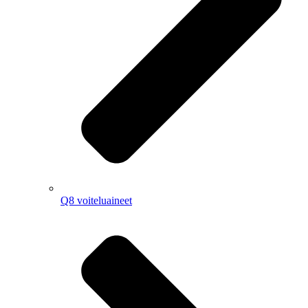
Q8 voiteluaineet