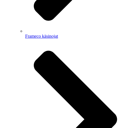
Frameco käsinojat