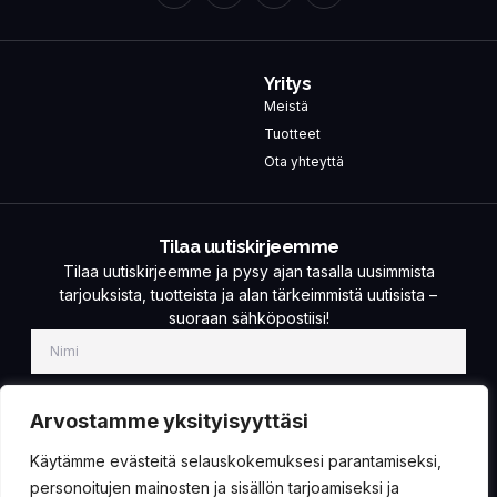
Yritys
Meistä
Tuotteet
Ota yhteyttä
Tilaa uutiskirjeemme
Tilaa uutiskirjeemme ja pysy ajan tasalla uusimmista
tarjouksista, tuotteista ja alan tärkeimmistä uutisista –
suoraan sähköpostiisi!
Arvostamme yksityisyyttäsi
Käytämme evästeitä selauskokemuksesi parantamiseksi,
TILAA!
personoitujen mainosten ja sisällön tarjoamiseksi ja