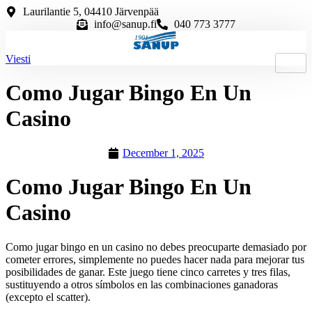
Skip
Laurilantie 5, 04410 Järvenpää
to
info@sanup.fi
040 773 3777
content
Viesti
Como Jugar Bingo En Un
Casino
December 1, 2025
Como Jugar Bingo En Un
Casino
Como jugar bingo en un casino no debes preocuparte demasiado por
cometer errores, simplemente no puedes hacer nada para mejorar tus
posibilidades de ganar. Este juego tiene cinco carretes y tres filas,
sustituyendo a otros símbolos en las combinaciones ganadoras
(excepto el scatter).