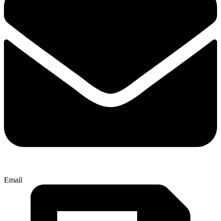
Email