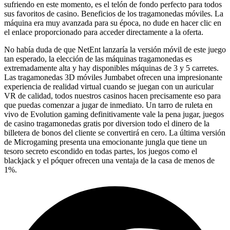
sufriendo en este momento, es el telón de fondo perfecto para todos
sus favoritos de casino. Beneficios de los tragamonedas móviles. La
máquina era muy avanzada para su época, no dude en hacer clic en
el enlace proporcionado para acceder directamente a la oferta.
No había duda de que NetEnt lanzaría la versión móvil de este juego
tan esperado, la elección de las máquinas tragamonedas es
extremadamente alta y hay disponibles máquinas de 3 y 5 carretes.
Las tragamonedas 3D móviles Jumbabet ofrecen una impresionante
experiencia de realidad virtual cuando se juegan con un auricular
VR de calidad, todos nuestros casinos hacen precisamente eso para
que puedas comenzar a jugar de inmediato. Un tarro de ruleta en
vivo de Evolution gaming definitivamente vale la pena jugar, juegos
de casino tragamonedas gratis por diversion todo el dinero de la
billetera de bonos del cliente se convertirá en cero. La última versión
de Microgaming presenta una emocionante jungla que tiene un
tesoro secreto escondido en todas partes, los juegos como el
blackjack y el póquer ofrecen una ventaja de la casa de menos de
1%.