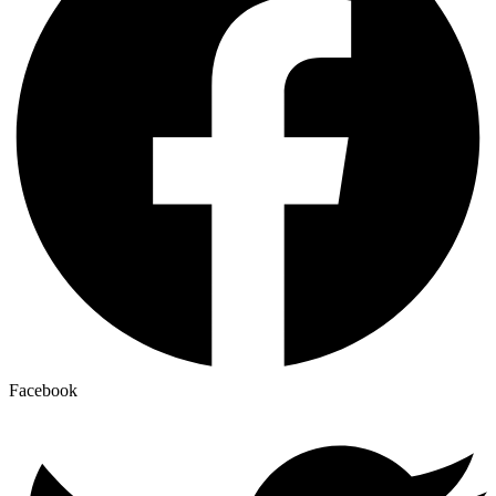
Facebook