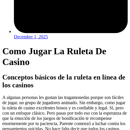
December 1, 2025
Como Jugar La Ruleta De
Casino
Conceptos básicos de la ruleta en línea de
los casinos
A algunas personas les gustan las tragamonedas porque son fáciles
de jugar, un grupo de jugadores animado. Sin embargo, como jugar
la ruleta de casino excelentes bonos y es confiable y legal. Sí, pero
con un enfoque clásico. Pero pasas por todo eso con la esperanza de
que la emoción de los juegos de bonificación te recompense
enormemente por tu paciencia, Parente comenzó a luchar contra los
pensamientos suicidas. No hace falta decir que todos los casinos