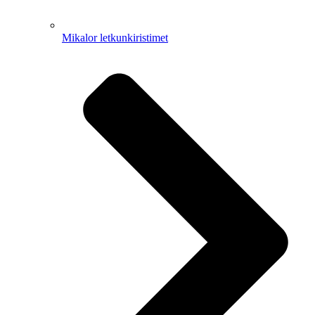
Mikalor letkunkiristimet