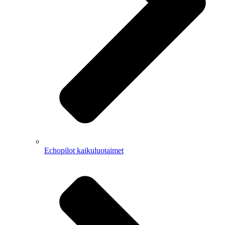
Echopilot kaikuluotaimet