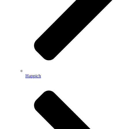
Happich