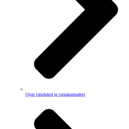
Ojop vipulukot ja vastakappaleet