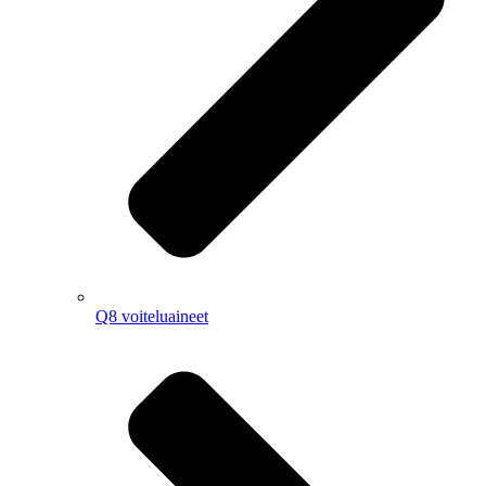
Q8 voiteluaineet