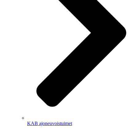
KAB ajoneuvoistuimet