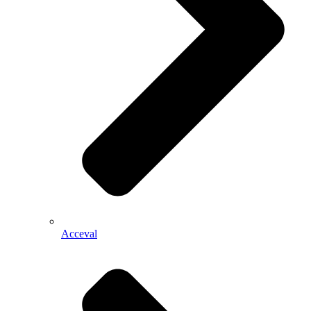
Acceval