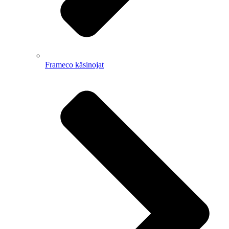
Frameco käsinojat