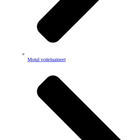
Motul voiteluaineet