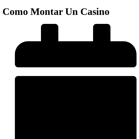
Como Montar Un Casino