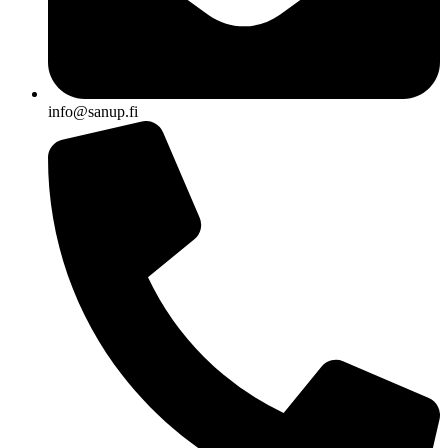
info@sanup.fi