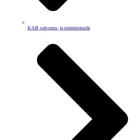
KAB valvomo- ja toimistotuolit