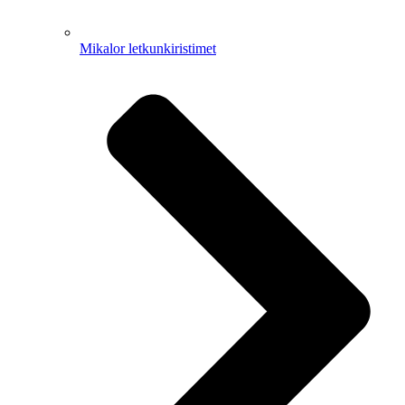
Mikalor letkunkiristimet