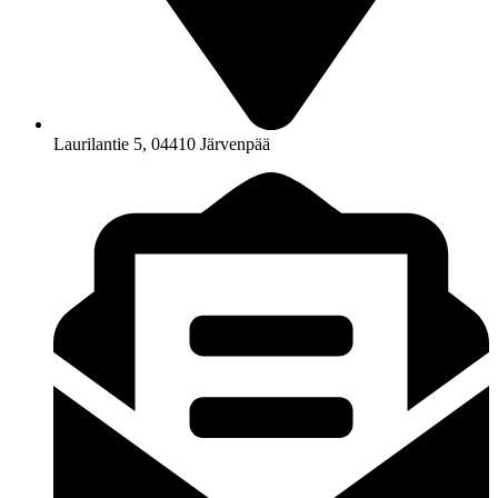
Laurilantie 5, 04410 Järvenpää