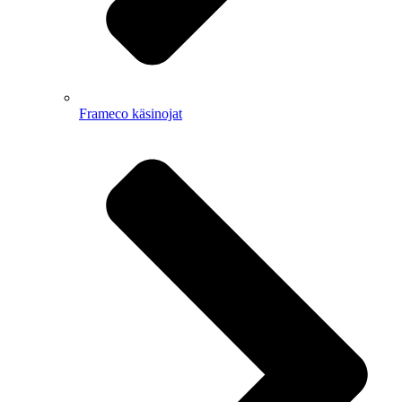
Frameco käsinojat