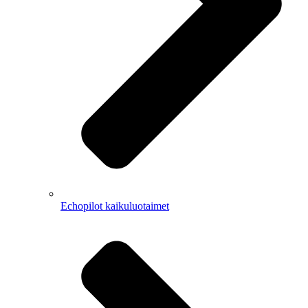
Echopilot kaikuluotaimet