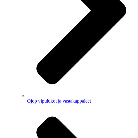
Ojop vipulukot ja vastakappaleet