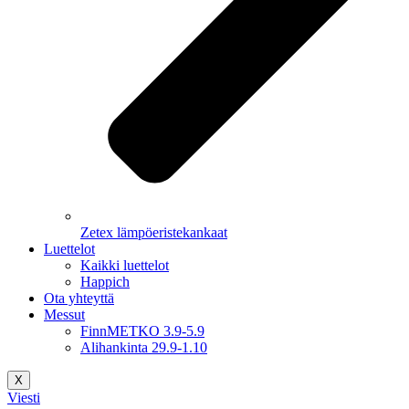
Zetex lämpöeristekankaat
Luettelot
Kaikki luettelot
Happich
Ota yhteyttä
Messut
FinnMETKO 3.9-5.9
Alihankinta 29.9-1.10
X
Viesti