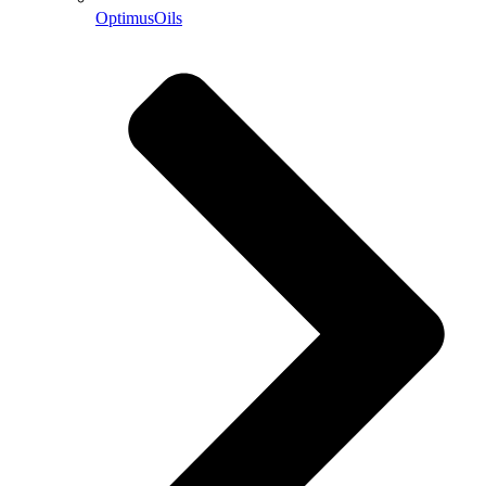
OptimusOils