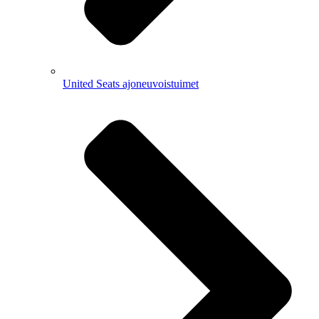
United Seats ajoneuvoistuimet