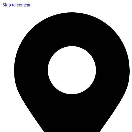
Skip to content