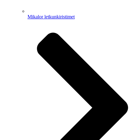
Mikalor letkunkiristimet