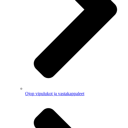
Ojop vipulukot ja vastakappaleet