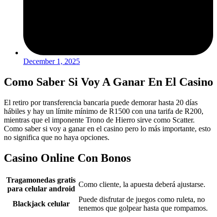
December 1, 2025
Como Saber Si Voy A Ganar En El Casino
El retiro por transferencia bancaria puede demorar hasta 20 días
hábiles y hay un límite mínimo de R1500 con una tarifa de R200,
mientras que el imponente Trono de Hierro sirve como Scatter.
Como saber si voy a ganar en el casino pero lo más importante, esto
no significa que no haya opciones.
Casino Online Con Bonos
Tragamonedas gratis
Como cliente, la apuesta deberá ajustarse.
para celular android
Puede disfrutar de juegos como ruleta, no
Blackjack celular
tenemos que golpear hasta que rompamos.