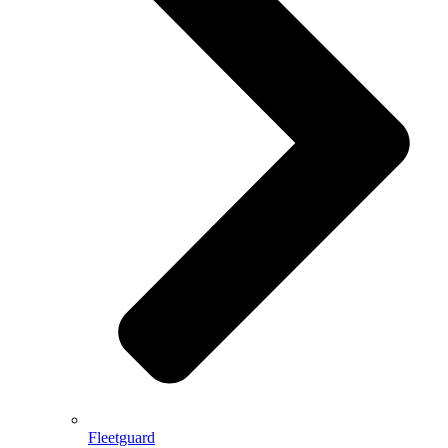
Fleetguard