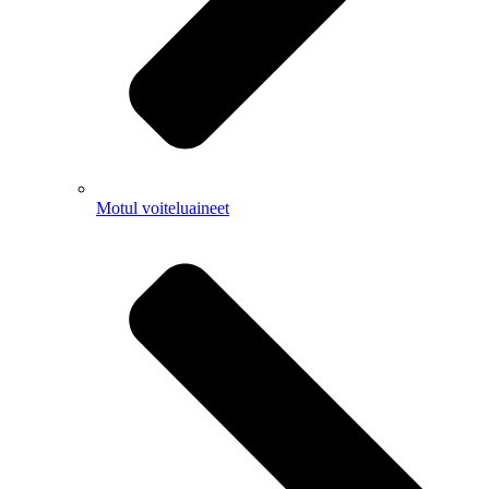
Motul voiteluaineet