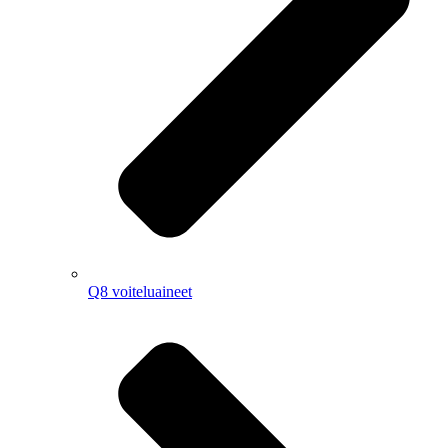
Q8 voiteluaineet