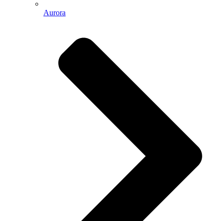
Aurora