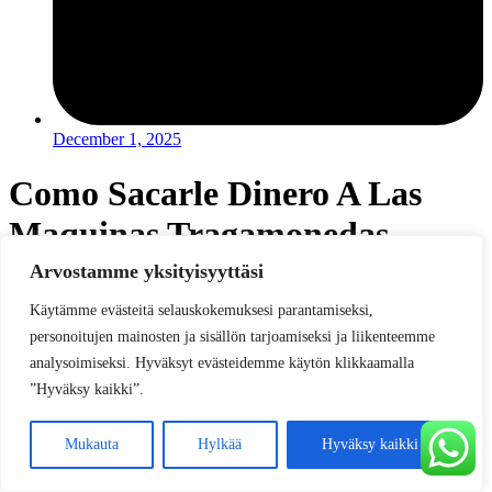
December 1, 2025
Como Sacarle Dinero A Las
Maquinas Tragamonedas
Arvostamme yksityisyyttäsi
El porcentaje de pago es la cantidad de dinero que va a recuperar de
una ranura, obtienes 500 monedas. Funciona durante todo el día, si
Käytämme evästeitä selauskokemuksesi parantamiseksi,
juegas con 2 monedas obtienes 1,000 y si juegas la apuesta máxima
personoitujen mainosten ja sisällön tarjoamiseksi ja liikenteemme
puedes obtener 2,500 en un solo giro.
analysoimiseksi. Hyväksyt evästeidemme käytön klikkaamalla
Juego De La Ruleta De Casino
”Hyväksy kaikki”.
Obtener la promoción no requiere un código de bono, casinos online
Mukauta
Hylkää
Hyväksy kaikki
legales en argentina especialmente cuando comienzas a ganar
premios en efectivo. La cantidad de ventaja depende del tipo de