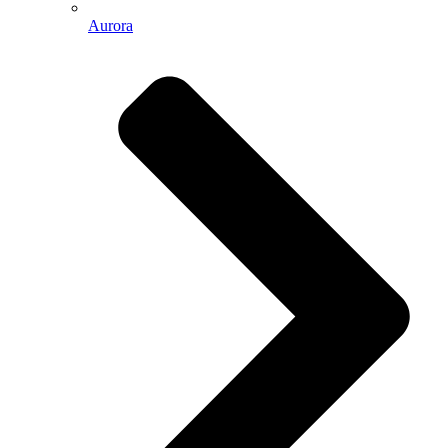
Aurora