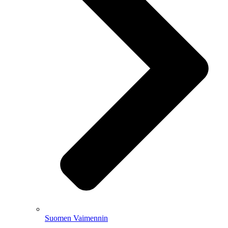
Suomen Vaimennin