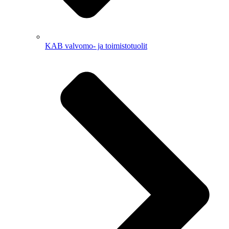
KAB valvomo- ja toimistotuolit