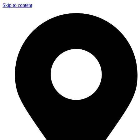
Skip to content