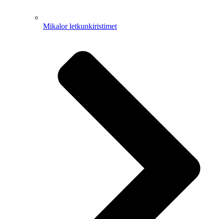
Mikalor letkunkiristimet