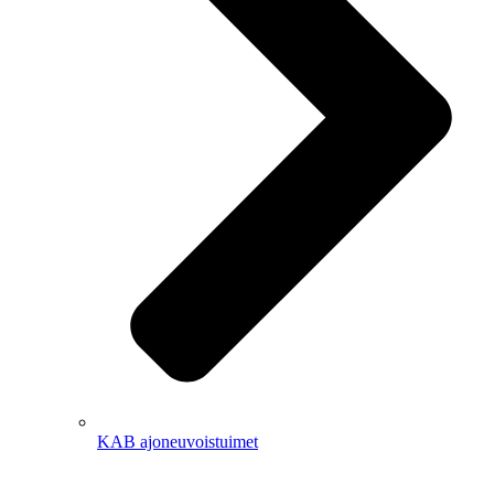
KAB ajoneuvoistuimet