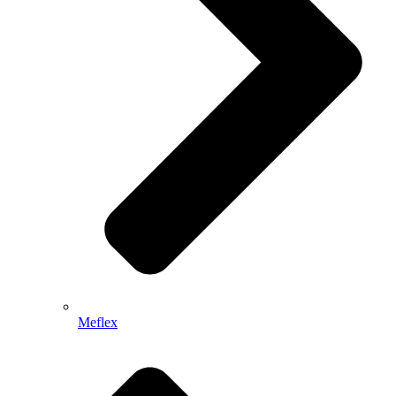
Meflex