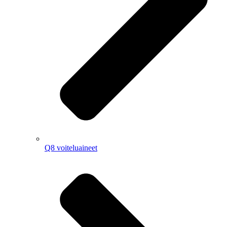
Q8 voiteluaineet