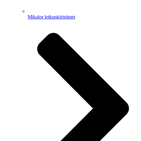
Mikalor letkunkiristimet