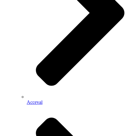
Acceval