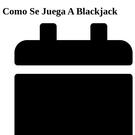
Como Se Juega A Blackjack