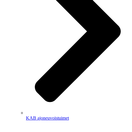
KAB ajoneuvoistuimet