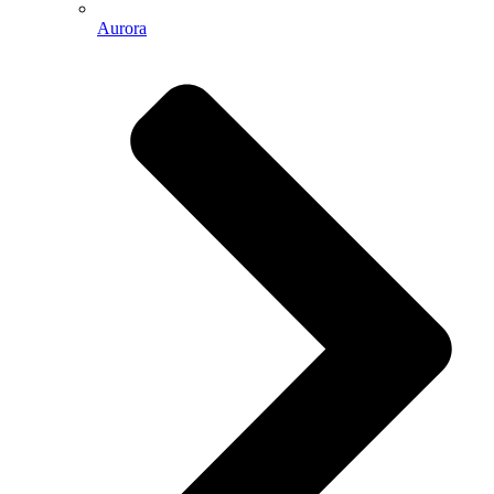
Aurora