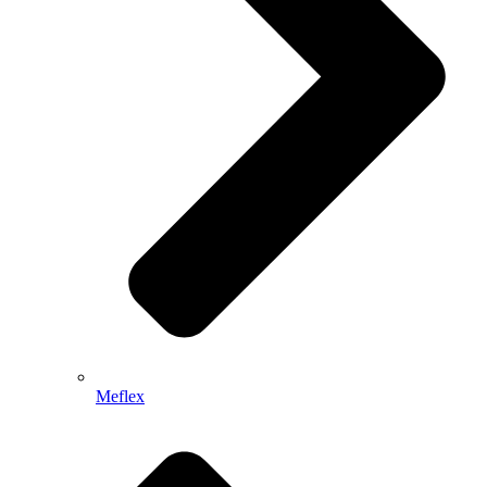
Meflex