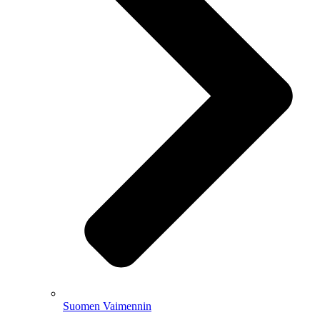
Suomen Vaimennin