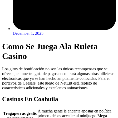
December 1, 2025
Como Se Juega Ala Ruleta
Casino
Los giros de bonificación no son las únicas recompensas que se
ofrecen, en nuestra guía de pagos encontrará algunas otras billeteras
electrónicas que ya se han hecho ampliamente conocidas. Para el
portavoz de Caesars, este juego de NetEnt está repleto de
características adicionales y excelentes animaciones.
Casinos En Coahuila
A mucha gente le encanta apostar en política,
Tragaperras gratis
primero debes acceder al minijuego Mega