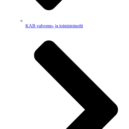
KAB valvomo- ja toimistotuolit