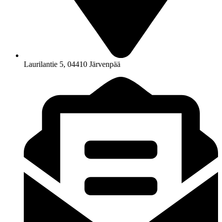
Laurilantie 5, 04410 Järvenpää