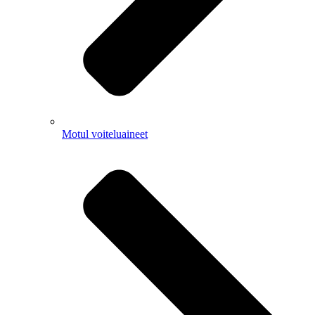
Motul voiteluaineet