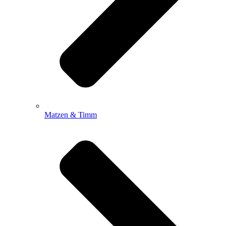
Matzen & Timm