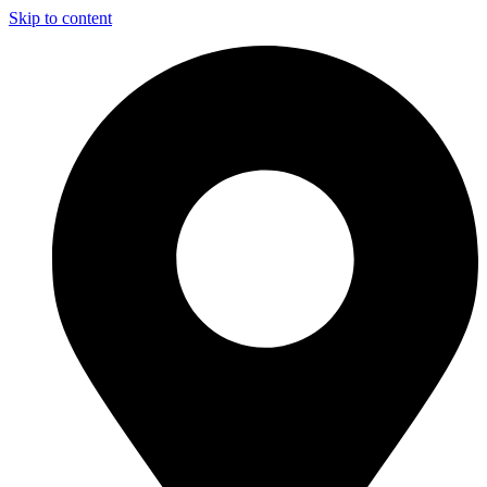
Skip to content