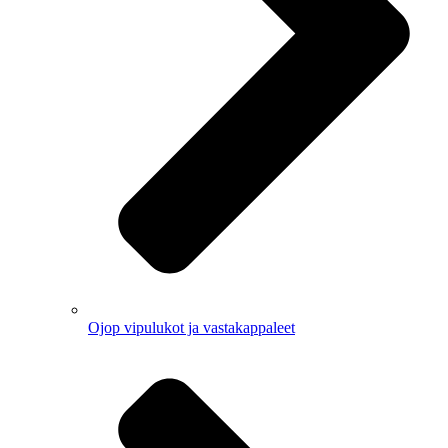
Ojop vipulukot ja vastakappaleet