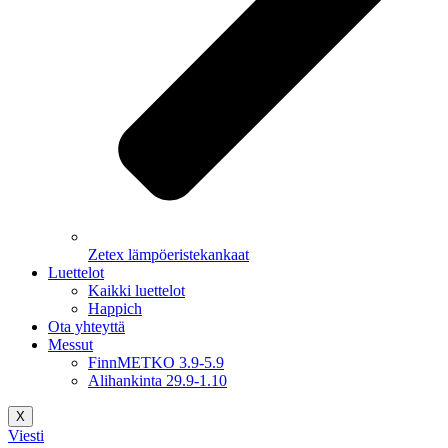
Zetex lämpöeristekankaat
Luettelot
Kaikki luettelot
Happich
Ota yhteyttä
Messut
FinnMETKO 3.9-5.9
Alihankinta 29.9-1.10
X
Viesti