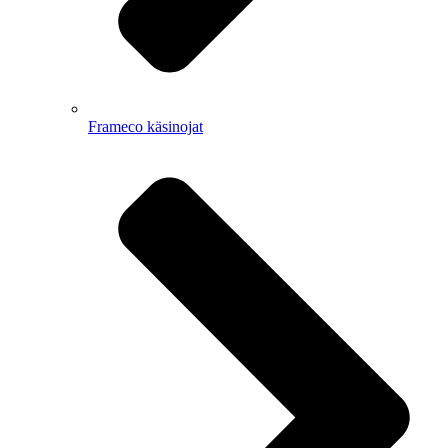
Frameco käsinojat