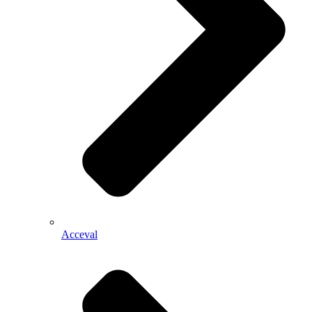
Acceval