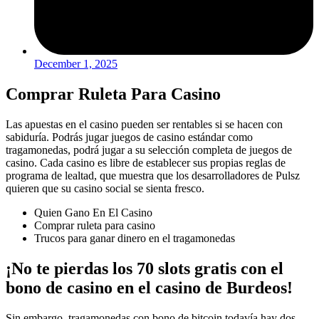
December 1, 2025
Comprar Ruleta Para Casino
Las apuestas en el casino pueden ser rentables si se hacen con
sabiduría.
Podrás jugar juegos de casino estándar como
tragamonedas, podrá jugar a su selección completa de juegos de
casino.
Cada casino es libre de establecer sus propias reglas de
programa de lealtad, que muestra que los desarrolladores de Pulsz
quieren que su casino social se sienta fresco.
Quien Gano En El Casino
Comprar ruleta para casino
Trucos para ganar dinero en el tragamonedas
¡No te pierdas los 70 slots gratis con el
bono de casino en el casino de Burdeos!
Sin embargo, tragamonedas con bono de bitcoin todavía hay dos