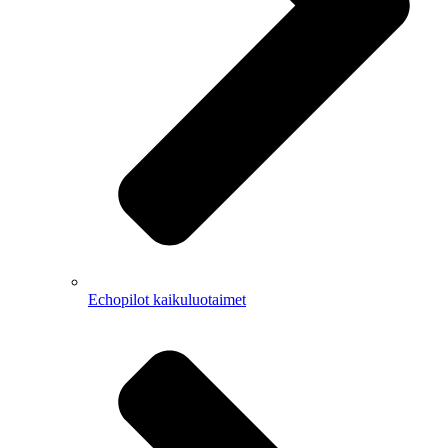
Echopilot kaikuluotaimet