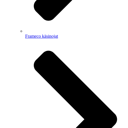
Frameco käsinojat