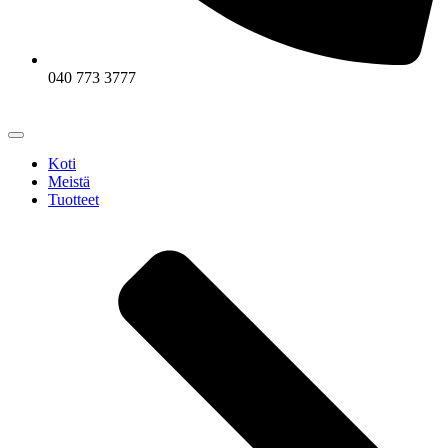
040 773 3777
Koti
Meistä
Tuotteet