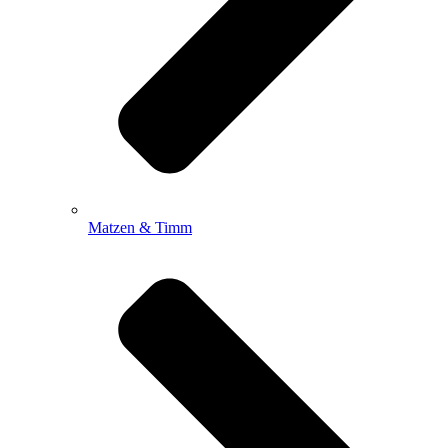
Matzen & Timm