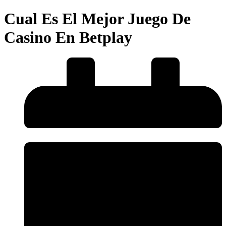
Cual Es El Mejor Juego De
Casino En Betplay