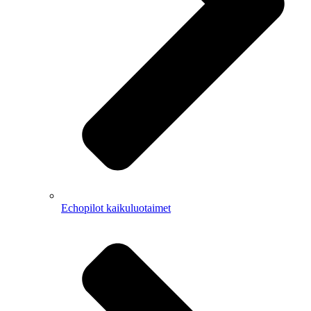
Echopilot kaikuluotaimet