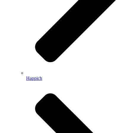
Happich