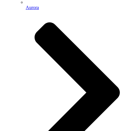
Aurora