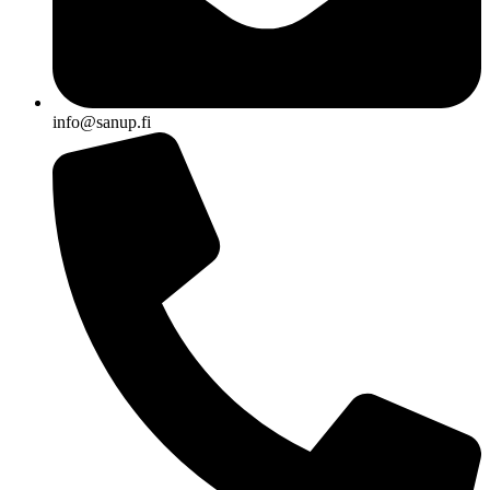
info@sanup.fi