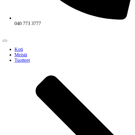
040 773 3777
Koti
Meistä
Tuotteet