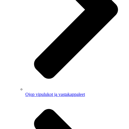
Ojop vipulukot ja vastakappaleet