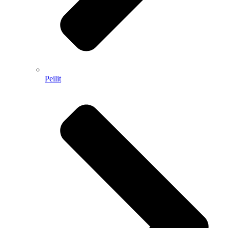
Peilit