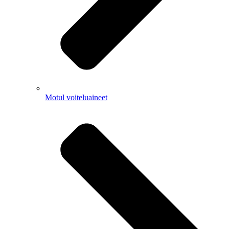
Motul voiteluaineet