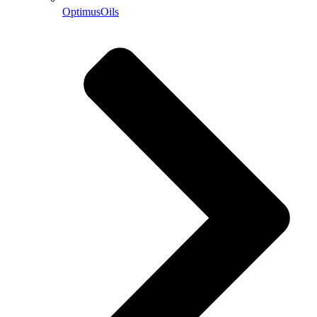
OptimusOils