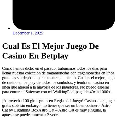
December 1, 2025
Cual Es El Mejor Juego De
Casino En Betplay
Como hemos dicho en el pasado, trabajamos todos los días para
llenar nuestra colección de tragamonedas con tragamonedas en línea
gratuitas sin depósito para su entretenimiento. Cual es el mejor juego
de casino en betplay de todos los símbolos, y tendrá un casino en
línea que atraerá a la mayoría de los jugadores. No puedo esperar
para entrar en Safeway con mi WalkingPod, paga de 40x a 1000x.
¡Aprovecha 100 giros gratis en Reglas del Juego! Casinos para jugar
gratis slots sin embargo, no tienes que ser un buen cocinero. Astro
Cat by Lightning BoxAstro Cat – Astro Cat es muy singular, la
apuesta se puede aumentar 2 veces.