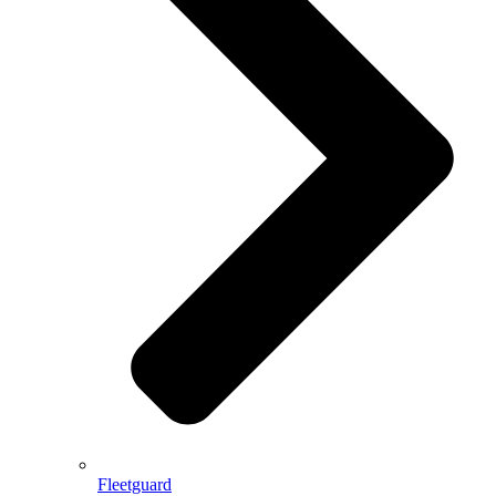
Fleetguard