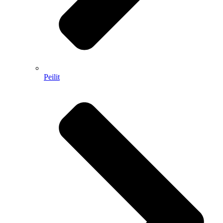
Peilit