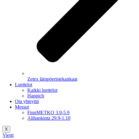
Zetex lämpöeristekankaat
Luettelot
Kaikki luettelot
Happich
Ota yhteyttä
Messut
FinnMETKO 3.9-5.9
Alihankinta 29.9-1.10
X
Viesti