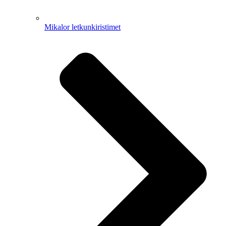
Mikalor letkunkiristimet