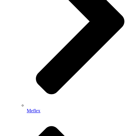
Meflex