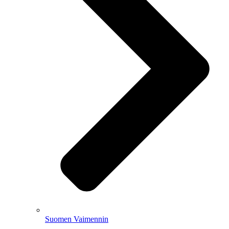
Suomen Vaimennin