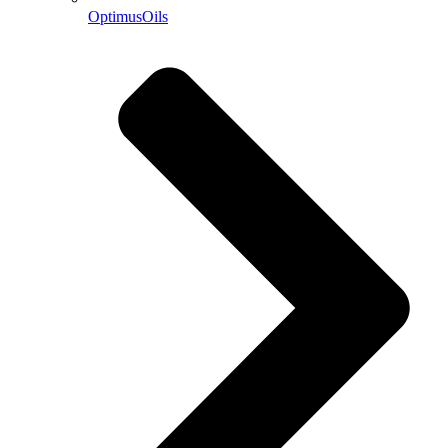
OptimusOils