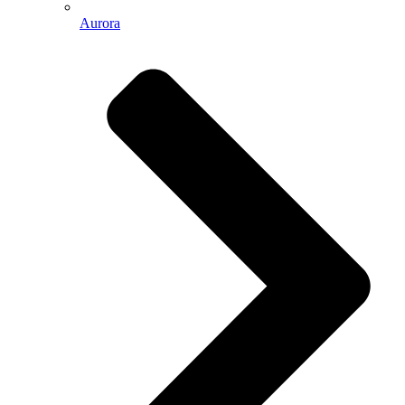
Aurora