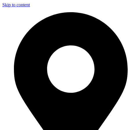
Skip to content