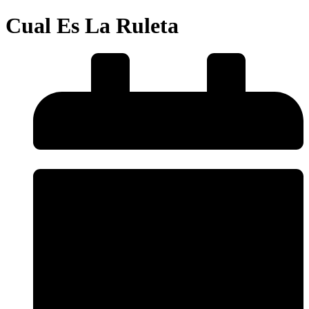
Cual Es La Ruleta