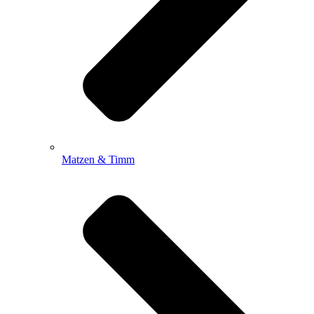
Matzen & Timm