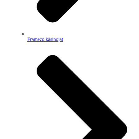
Frameco käsinojat