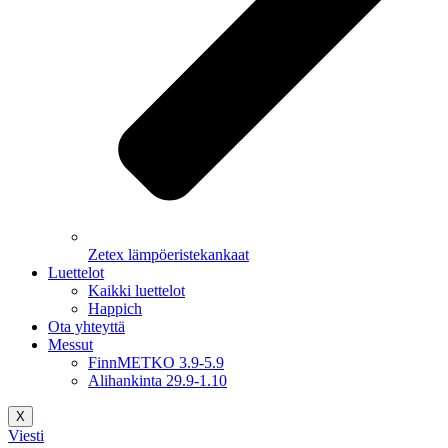
Zetex lämpöeristekankaat
Luettelot
Kaikki luettelot
Happich
Ota yhteyttä
Messut
FinnMETKO 3.9-5.9
Alihankinta 29.9-1.10
X
Viesti