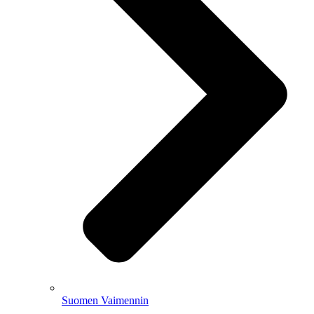
Suomen Vaimennin