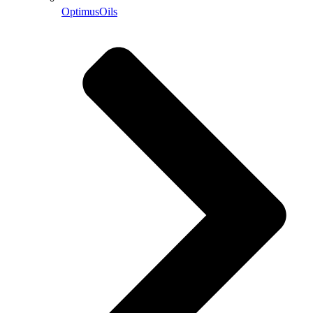
OptimusOils