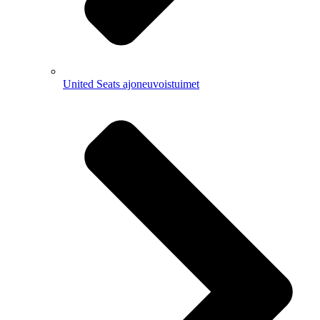
United Seats ajoneuvoistuimet