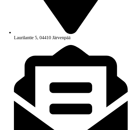
Laurilantie 5, 04410 Järvenpää