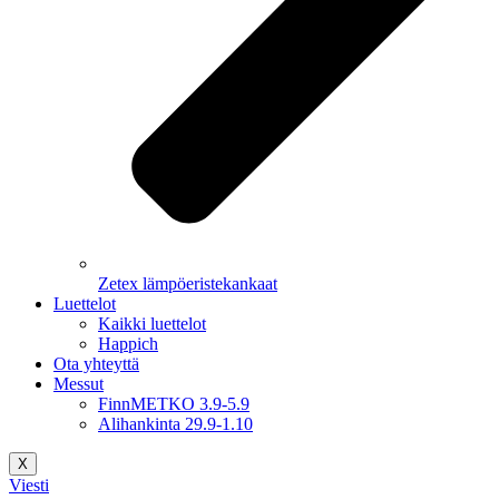
Zetex lämpöeristekankaat
Luettelot
Kaikki luettelot
Happich
Ota yhteyttä
Messut
FinnMETKO 3.9-5.9
Alihankinta 29.9-1.10
X
Viesti