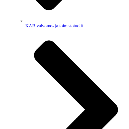
KAB valvomo- ja toimistotuolit