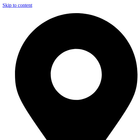
Skip to content