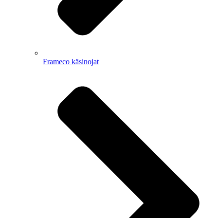
Frameco käsinojat