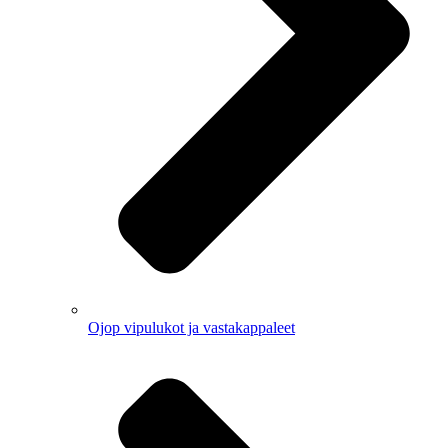
Ojop vipulukot ja vastakappaleet