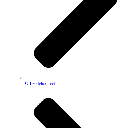
Q8 voiteluaineet