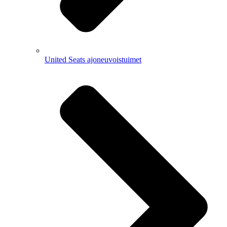
United Seats ajoneuvoistuimet