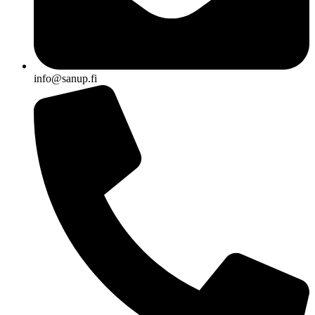
info@sanup.fi