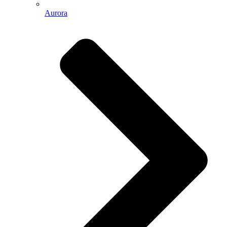
Aurora