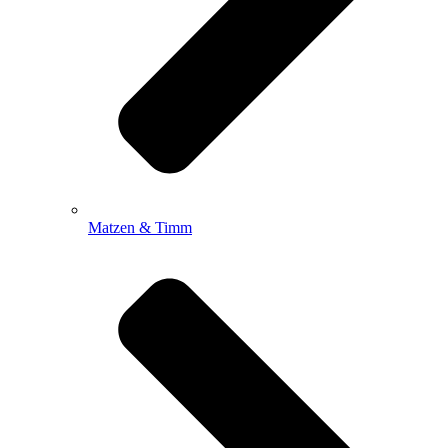
Matzen & Timm