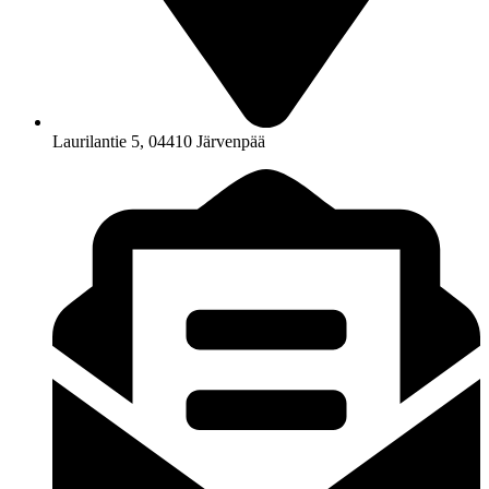
Laurilantie 5, 04410 Järvenpää