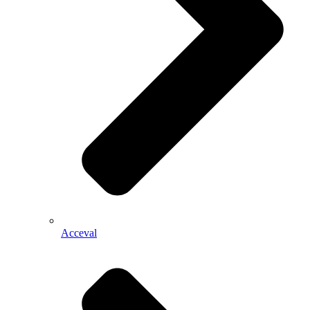
Acceval