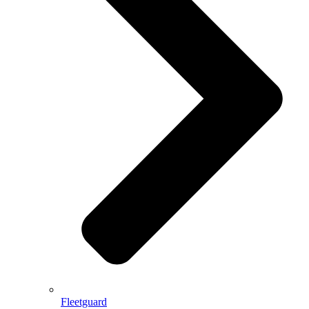
Fleetguard