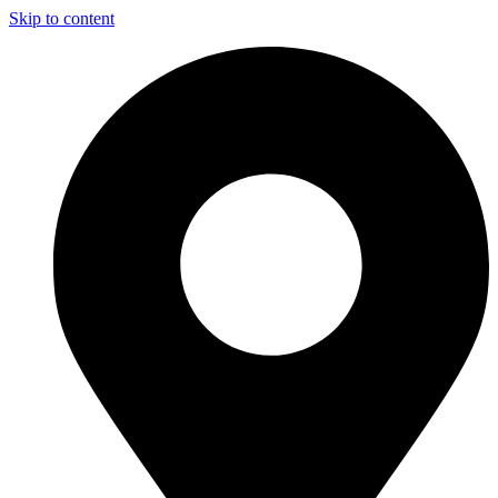
Skip to content