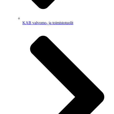
KAB valvomo- ja toimistotuolit