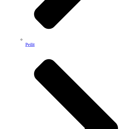
Peilit