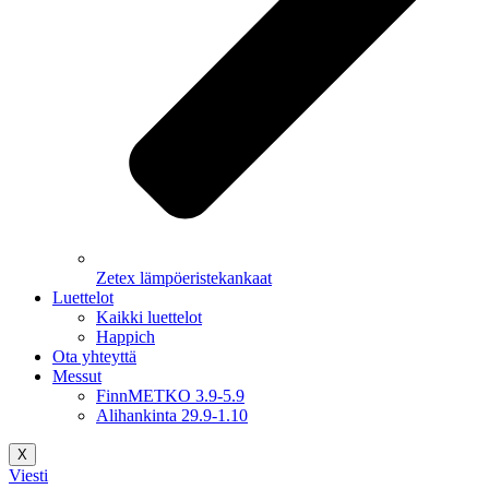
Zetex lämpöeristekankaat
Luettelot
Kaikki luettelot
Happich
Ota yhteyttä
Messut
FinnMETKO 3.9-5.9
Alihankinta 29.9-1.10
X
Viesti