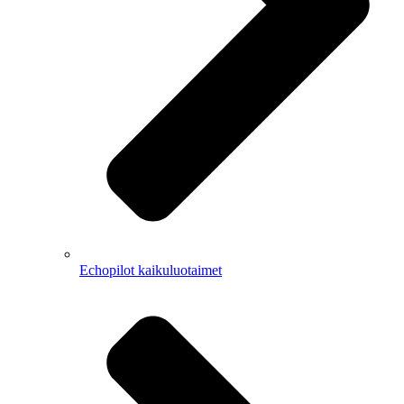
Echopilot kaikuluotaimet