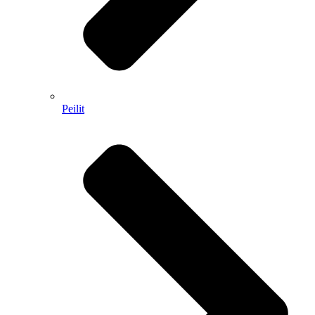
Peilit