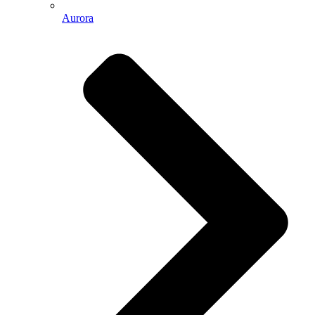
Aurora