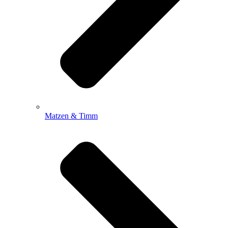
Matzen & Timm