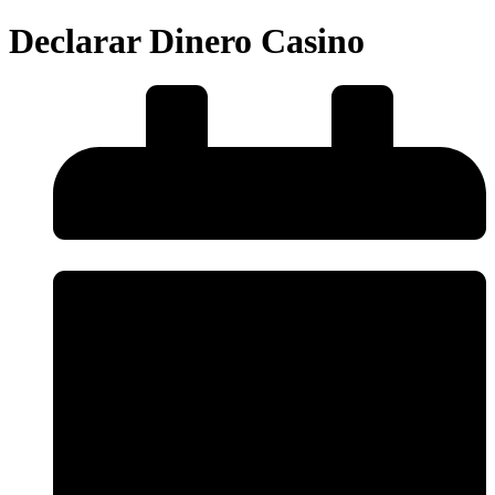
Declarar Dinero Casino