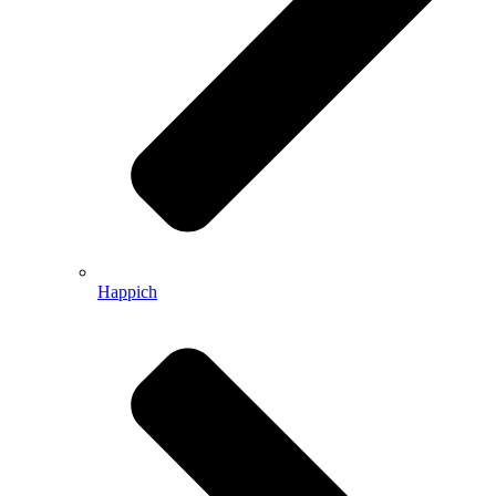
Happich