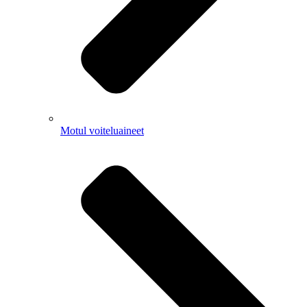
Motul voiteluaineet