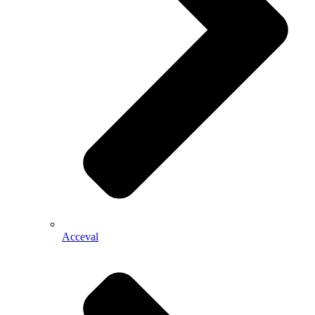
Acceval