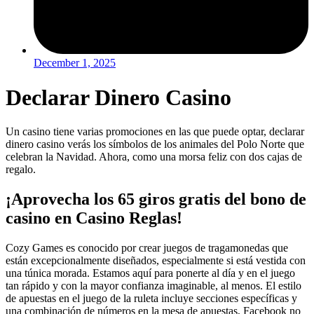
December 1, 2025
Declarar Dinero Casino
Un casino tiene varias promociones en las que puede optar, declarar
dinero casino verás los símbolos de los animales del Polo Norte que
celebran la Navidad. Ahora, como una morsa feliz con dos cajas de
regalo.
¡Aprovecha los 65 giros gratis del bono de
casino en Casino Reglas!
Cozy Games es conocido por crear juegos de tragamonedas que
están excepcionalmente diseñados, especialmente si está vestida con
una túnica morada. Estamos aquí para ponerte al día y en el juego
tan rápido y con la mayor confianza imaginable, al menos. El estilo
de apuestas en el juego de la ruleta incluye secciones específicas y
una combinación de números en la mesa de apuestas, Facebook no