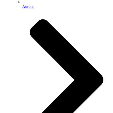
Aurora