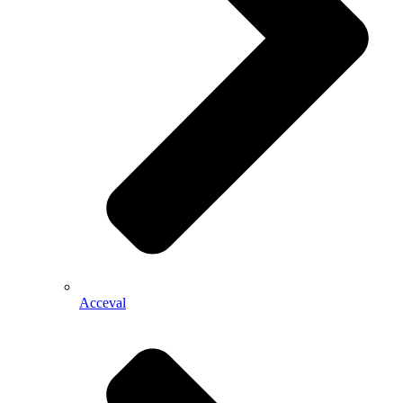
Acceval