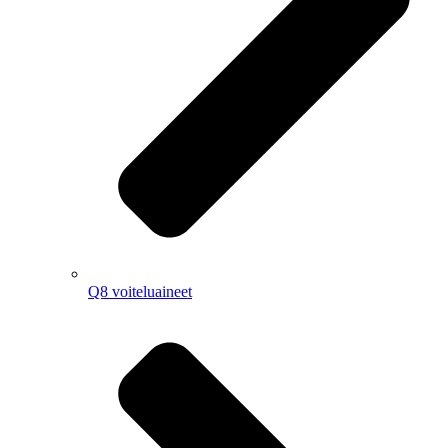
Q8 voiteluaineet