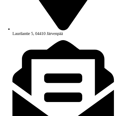
Laurilantie 5, 04410 Järvenpää