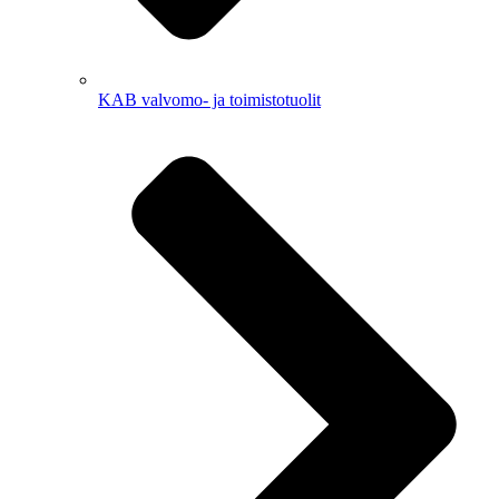
KAB valvomo- ja toimistotuolit