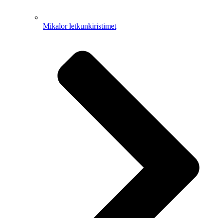
Mikalor letkunkiristimet