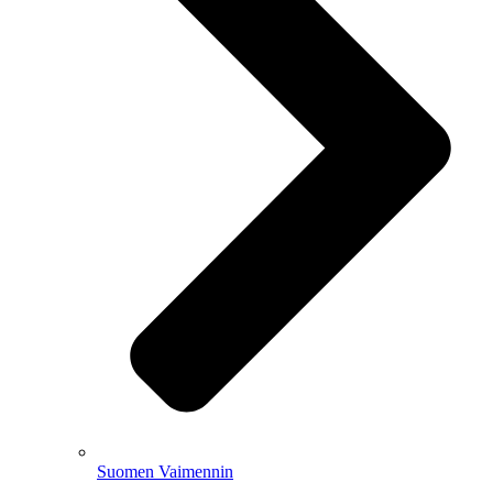
Suomen Vaimennin