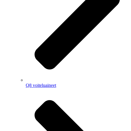
Q8 voiteluaineet