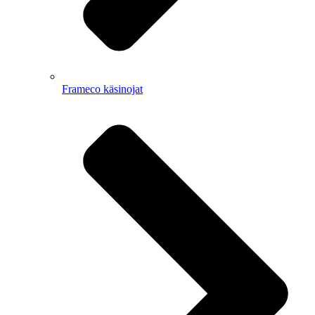
Frameco käsinojat