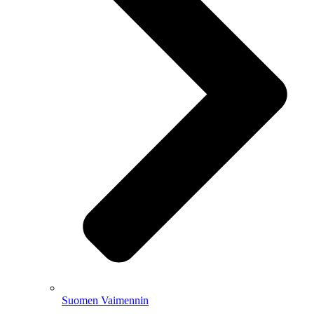
Suomen Vaimennin