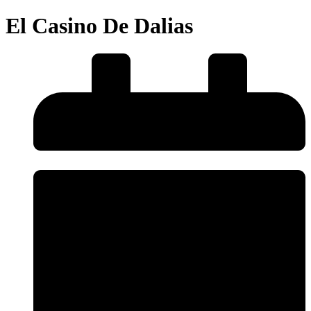
El Casino De Dalias