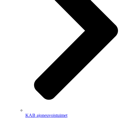
KAB ajoneuvoistuimet