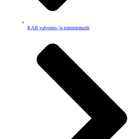
KAB valvomo- ja toimistotuolit