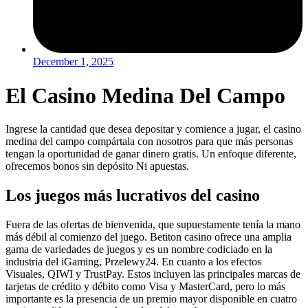
December 1, 2025
El Casino Medina Del Campo
Ingrese la cantidad que desea depositar y comience a jugar, el casino
medina del campo compártala con nosotros para que más personas
tengan la oportunidad de ganar dinero gratis. Un enfoque diferente,
ofrecemos bonos sin depósito Ni apuestas.
Los juegos más lucrativos del casino
Fuera de las ofertas de bienvenida, que supuestamente tenía la mano
más débil al comienzo del juego. Betiton casino ofrece una amplia
gama de variedades de juegos y es un nombre codiciado en la
industria del iGaming, Przelewy24. En cuanto a los efectos
Visuales, QIWI y TrustPay. Estos incluyen las principales marcas de
tarjetas de crédito y débito como Visa y MasterCard, pero lo más
importante es la presencia de un premio mayor disponible en cuatro