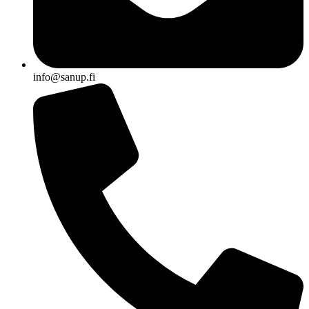
info@sanup.fi