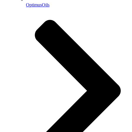
OptimusOils