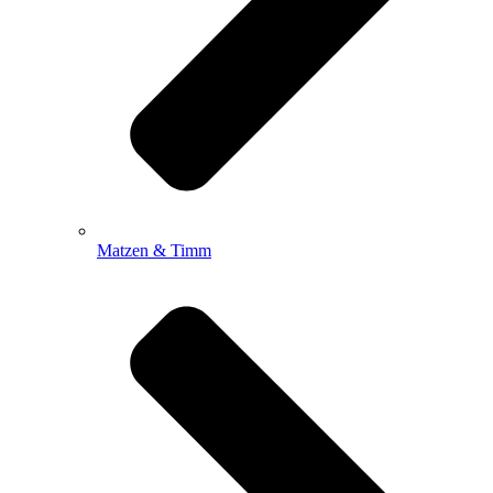
Matzen & Timm