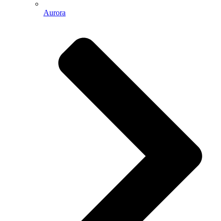
Aurora