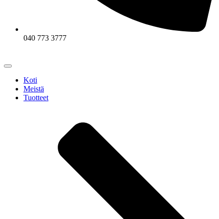
040 773 3777
Koti
Meistä
Tuotteet