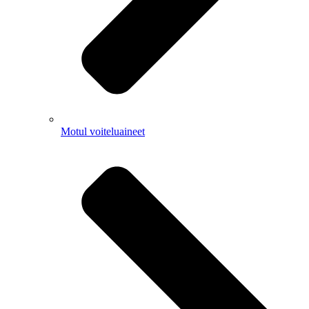
Motul voiteluaineet