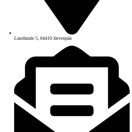
Laurilantie 5, 04410 Järvenpää