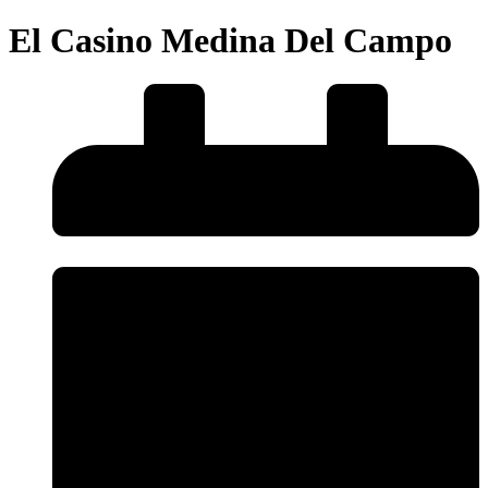
El Casino Medina Del Campo