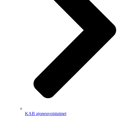
KAB ajoneuvoistuimet