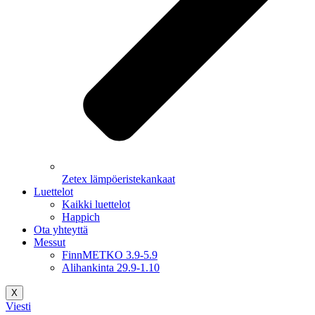
Zetex lämpöeristekankaat
Luettelot
Kaikki luettelot
Happich
Ota yhteyttä
Messut
FinnMETKO 3.9-5.9
Alihankinta 29.9-1.10
X
Viesti