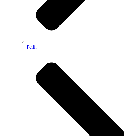
Peilit