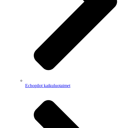
Echopilot kaikuluotaimet