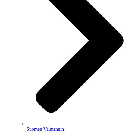
Suomen Vaimennin