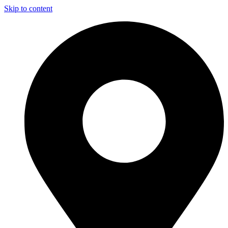
Skip to content