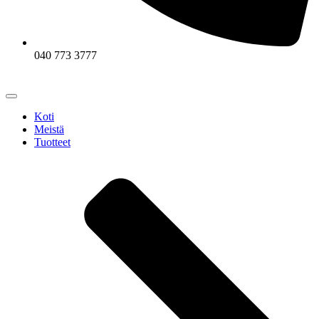
040 773 3777
Koti
Meistä
Tuotteet