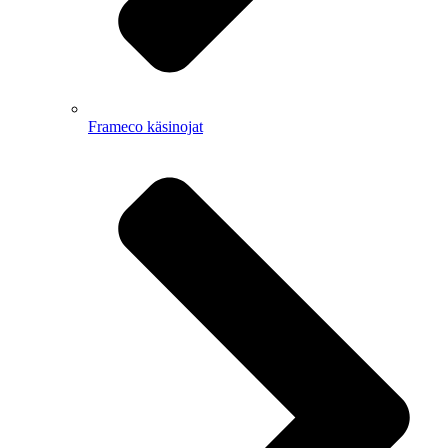
Frameco käsinojat