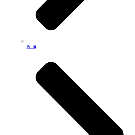
Peilit