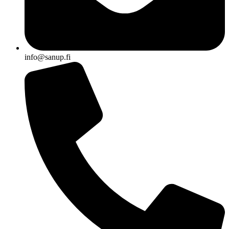
info@sanup.fi