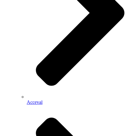
Acceval