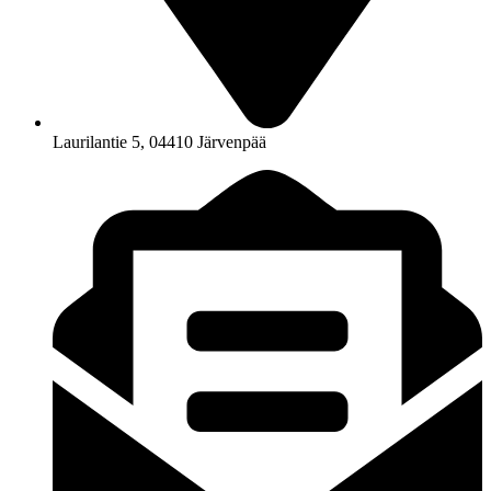
Laurilantie 5, 04410 Järvenpää