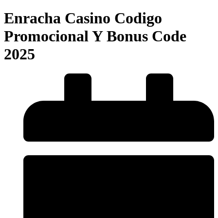
Enracha Casino Codigo
Promocional Y Bonus Code
2025