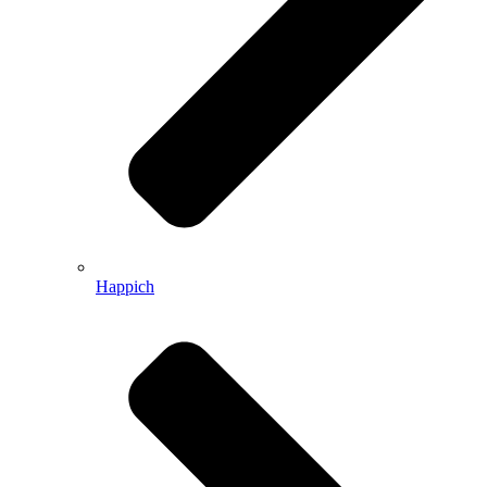
Happich