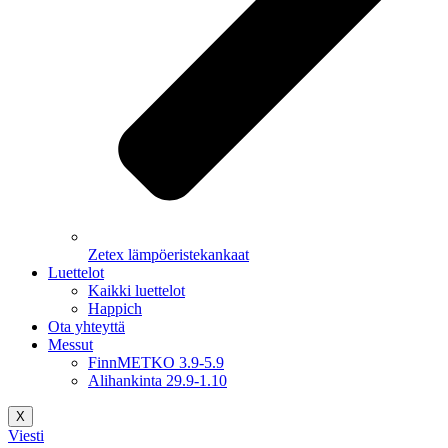
Zetex lämpöeristekankaat
Luettelot
Kaikki luettelot
Happich
Ota yhteyttä
Messut
FinnMETKO 3.9-5.9
Alihankinta 29.9-1.10
X
Viesti