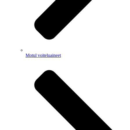
Motul voiteluaineet