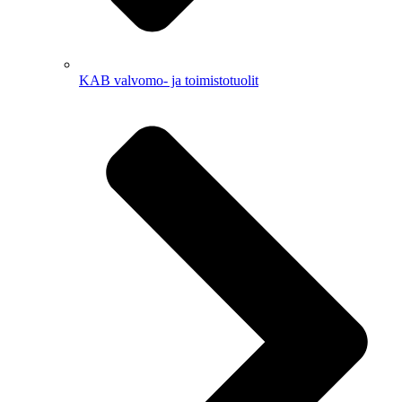
KAB valvomo- ja toimistotuolit