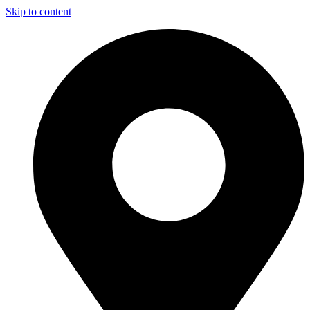
Skip to content