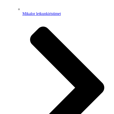
Mikalor letkunkiristimet