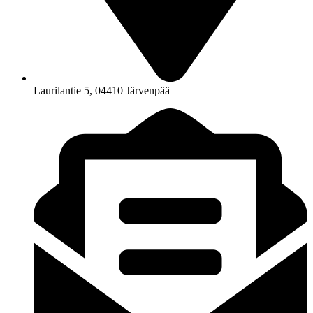
Laurilantie 5, 04410 Järvenpää