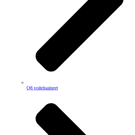
Q8 voiteluaineet