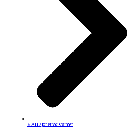
KAB ajoneuvoistuimet