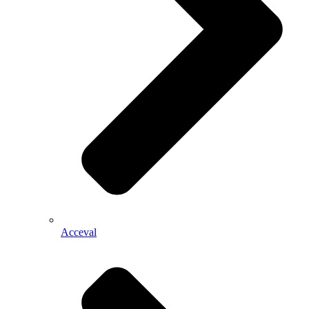
Acceval