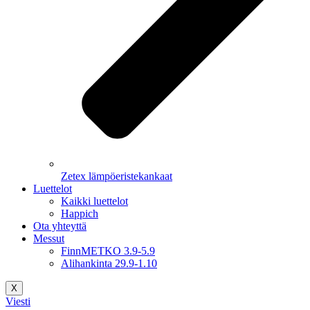
Zetex lämpöeristekankaat
Luettelot
Kaikki luettelot
Happich
Ota yhteyttä
Messut
FinnMETKO 3.9-5.9
Alihankinta 29.9-1.10
X
Viesti