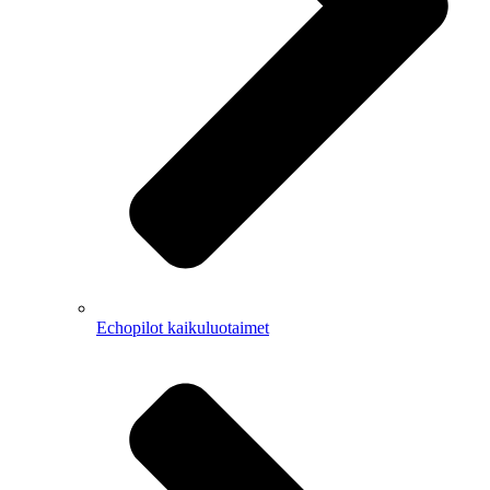
Echopilot kaikuluotaimet