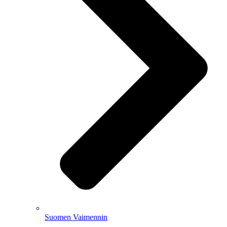
Suomen Vaimennin