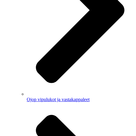
Ojop vipulukot ja vastakappaleet