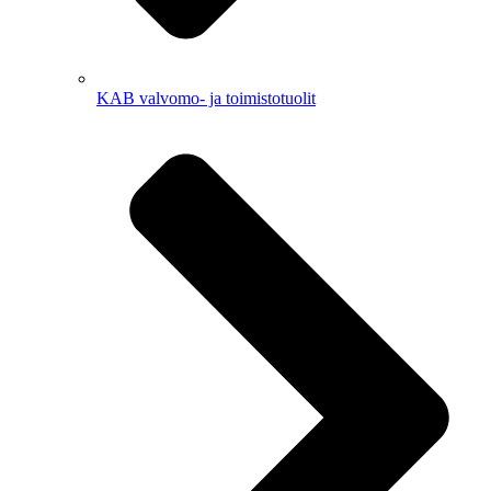
KAB valvomo- ja toimistotuolit