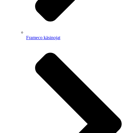
Frameco käsinojat