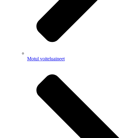
Motul voiteluaineet