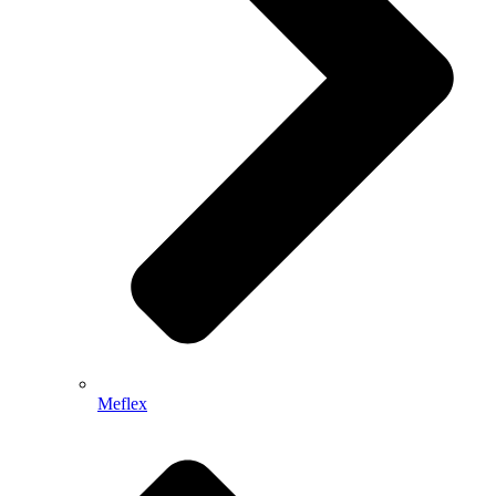
Meflex