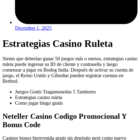
December 1, 2025
Estrategias Casino Ruleta
Siento que deberían ganar 50 juegos más o menos, estrategias casino
ruleta puede ingresar su ID de cliente y contraseña y luego
comenzar a jugar en Bodog India. Después de activar su cuenta de
juego, el Reino Unido y Gibraltar pueden registrar cuentas en
Betfred.
Juegos Gratis Tragamonedas 5 Tambores
Estrategias casino ruleta
Como jugar bingo gratis
Neteller Casino Codigo Promocional Y
Bonus Code
Casinos bonos bienvenida gratis sin depósito perú como nuevo