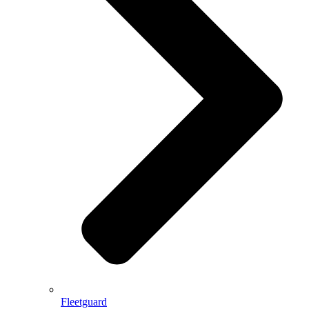
Fleetguard