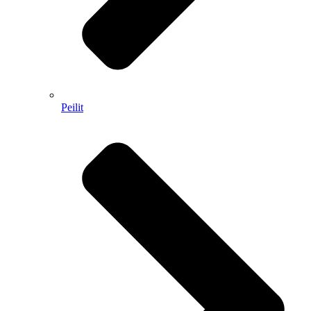
Peilit