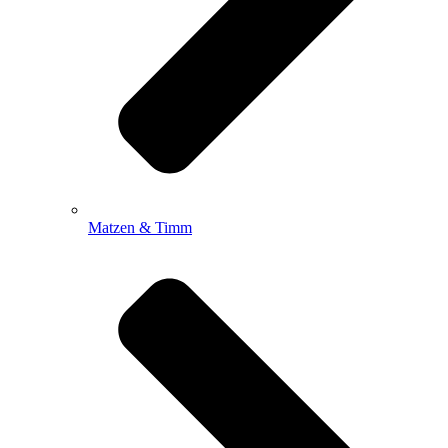
Matzen & Timm