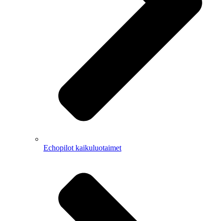
Echopilot kaikuluotaimet