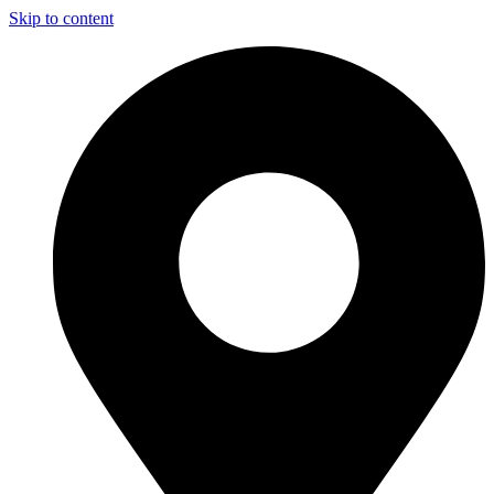
Skip to content