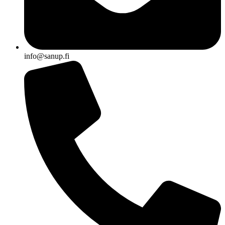
info@sanup.fi