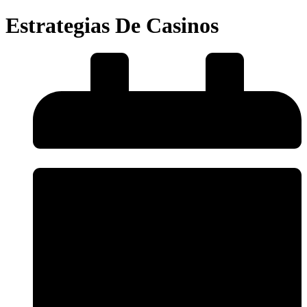
Estrategias De Casinos