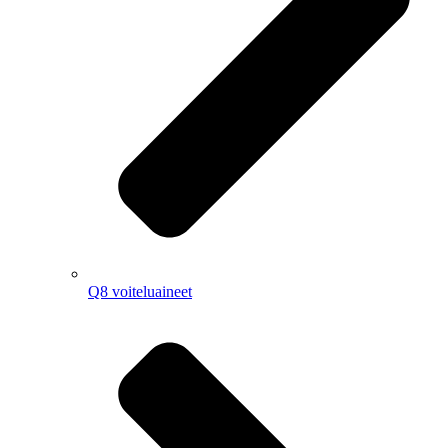
Q8 voiteluaineet