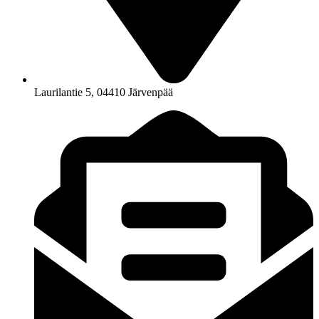
Laurilantie 5, 04410 Järvenpää