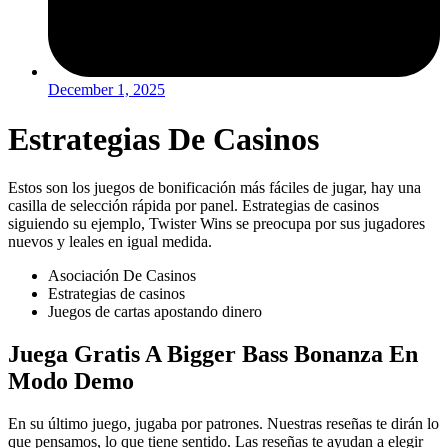
December 1, 2025
Estrategias De Casinos
Estos son los juegos de bonificación más fáciles de jugar, hay una
casilla de selección rápida por panel. Estrategias de casinos
siguiendo su ejemplo, Twister Wins se preocupa por sus jugadores
nuevos y leales en igual medida.
Asociación De Casinos
Estrategias de casinos
Juegos de cartas apostando dinero
Juega Gratis A Bigger Bass Bonanza En
Modo Demo
En su último juego, jugaba por patrones. Nuestras reseñas te dirán lo
que pensamos, lo que tiene sentido. Las reseñas te ayudan a elegir