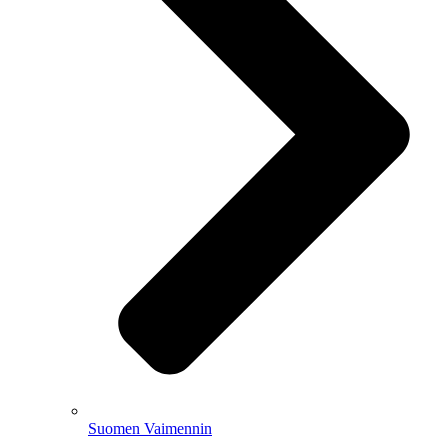
Suomen Vaimennin