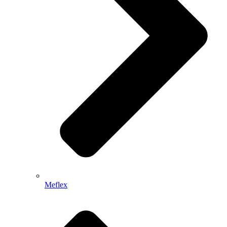
Meflex