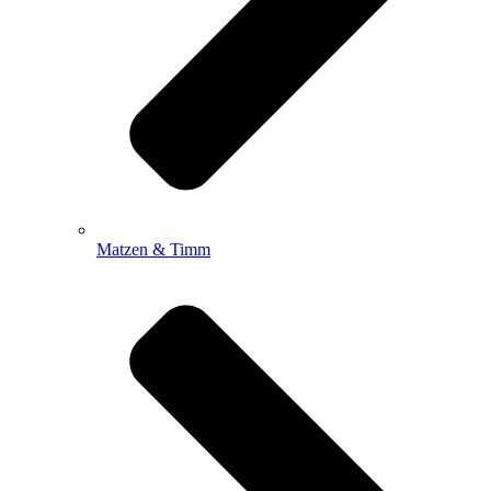
Matzen & Timm