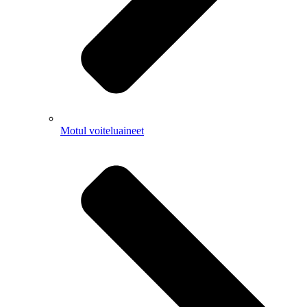
Motul voiteluaineet