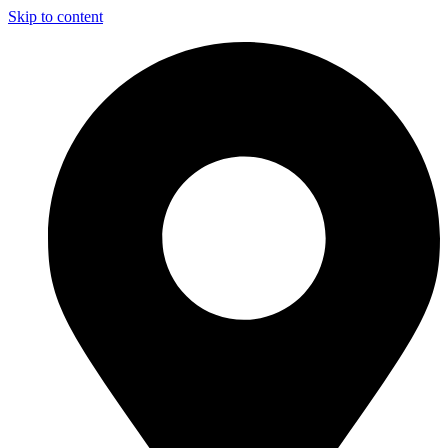
Skip to content