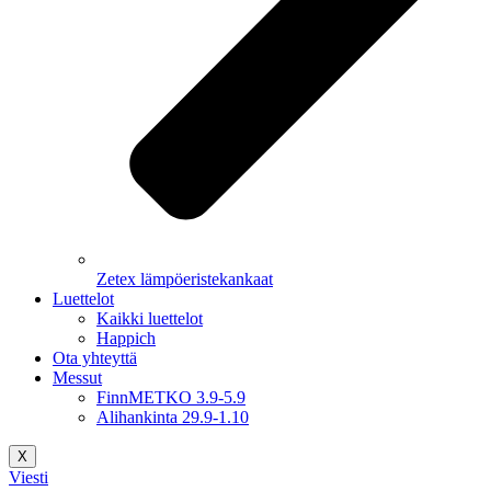
Zetex lämpöeristekankaat
Luettelot
Kaikki luettelot
Happich
Ota yhteyttä
Messut
FinnMETKO 3.9-5.9
Alihankinta 29.9-1.10
X
Viesti