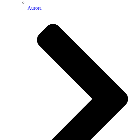
Aurora