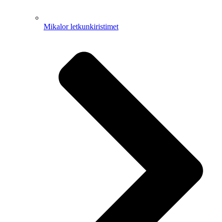
Mikalor letkunkiristimet