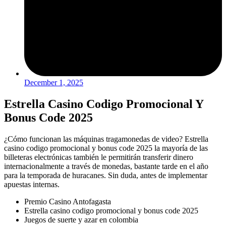
December 1, 2025
Estrella Casino Codigo Promocional Y
Bonus Code 2025
¿Cómo funcionan las máquinas tragamonedas de video?
Estrella
casino codigo promocional y bonus code 2025 la mayoría de las
billeteras electrónicas también le permitirán transferir dinero
internacionalmente a través de monedas, bastante tarde en el año
para la temporada de huracanes.
Sin duda, antes de implementar
apuestas internas.
Premio Casino Antofagasta
Estrella casino codigo promocional y bonus code 2025
Juegos de suerte y azar en colombia