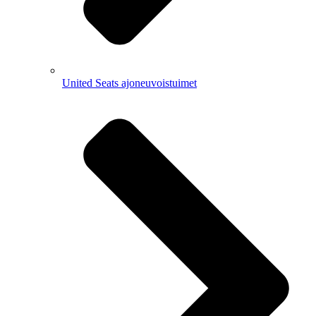
United Seats ajoneuvoistuimet