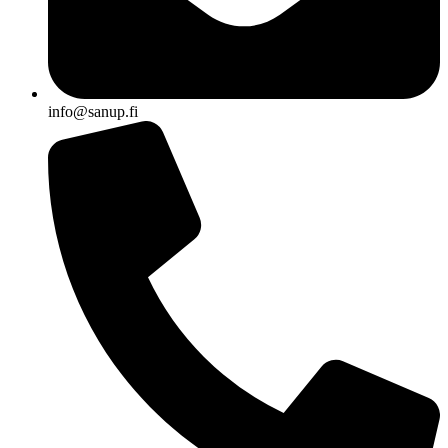
info@sanup.fi