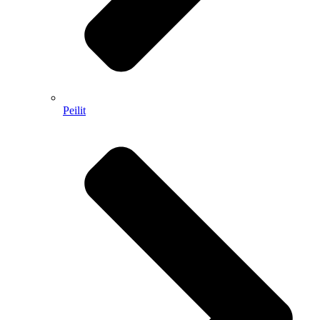
Peilit