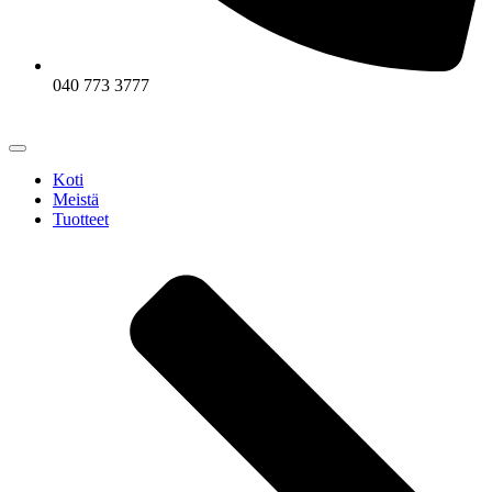
040 773 3777
Koti
Meistä
Tuotteet