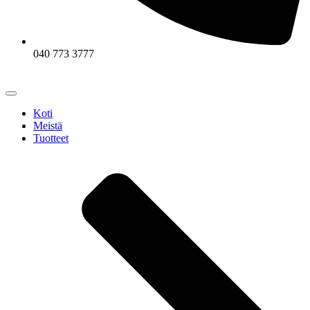
040 773 3777
Koti
Meistä
Tuotteet