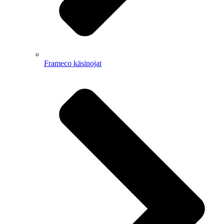
Frameco käsinojat