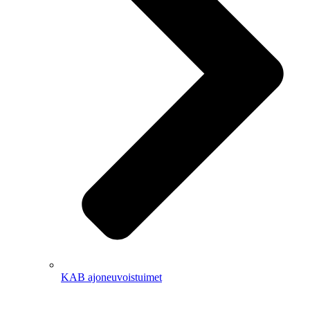
KAB ajoneuvoistuimet