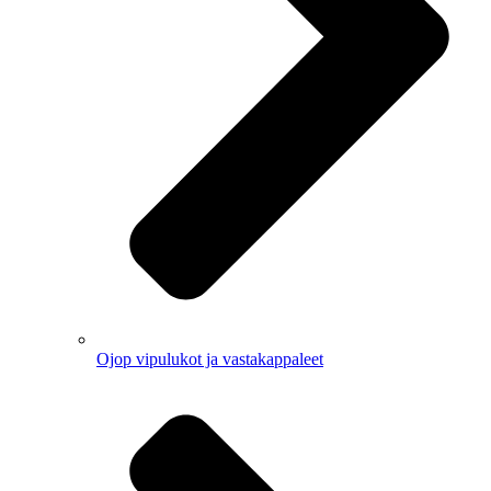
Ojop vipulukot ja vastakappaleet