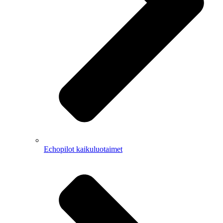
Echopilot kaikuluotaimet