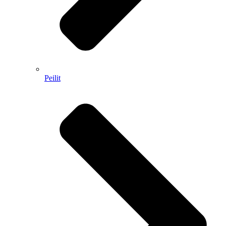
Peilit