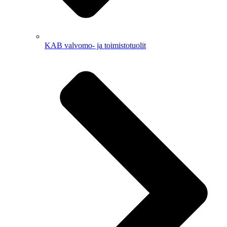
KAB valvomo- ja toimistotuolit