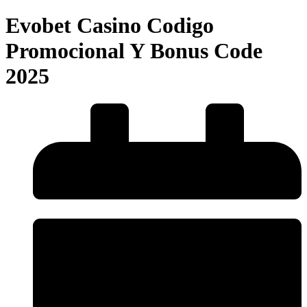
Evobet Casino Codigo
Promocional Y Bonus Code
2025