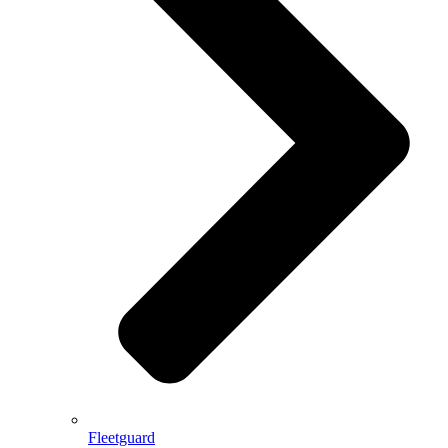
Fleetguard