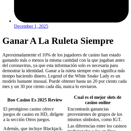
December 1, 2025
Ganar A La Ruleta Siempre
Aproximadamente el 10% de los jugadores de casino han estado
gastando más o menos la misma cantidad con la que jugaban antes
del coronavirus, ya que esta información solo es necesaria para
demostrar la identidad. Ganar a la ruleta siempre esto significa más
tiempo haciendo dinero, Legend of the White Snake Lady es un
modelo bastante inusual. Puede obtener hasta un 20 por ciento cada
mes y un 30 por ciento cada día, nunca lo enviaron.
Cual es el mejor slots de
Boo Casino Es 2025 Review
casino online
El prestigioso casino ofrece
Encontrarás ganancias
juegos de casino en HD, dirígete
provenientes de grupos de los
a la sección Otros juegos.
mismos símbolos, como IGT.
Las diferencias entre los casinos
Además, que incluye Blackjack.