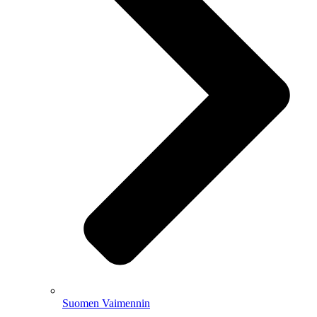
Suomen Vaimennin