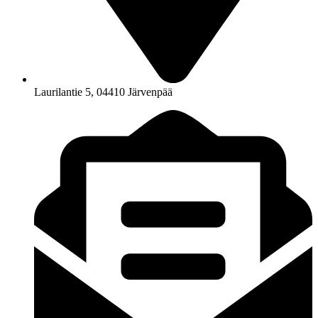
Laurilantie 5, 04410 Järvenpää