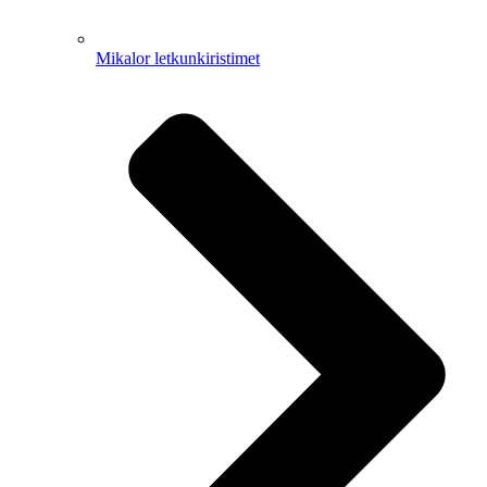
Mikalor letkunkiristimet