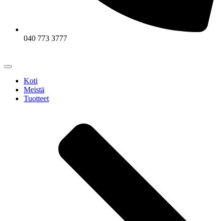
040 773 3777
Koti
Meistä
Tuotteet