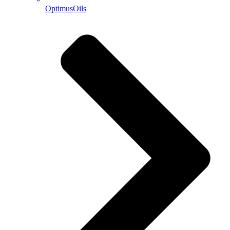
OptimusOils