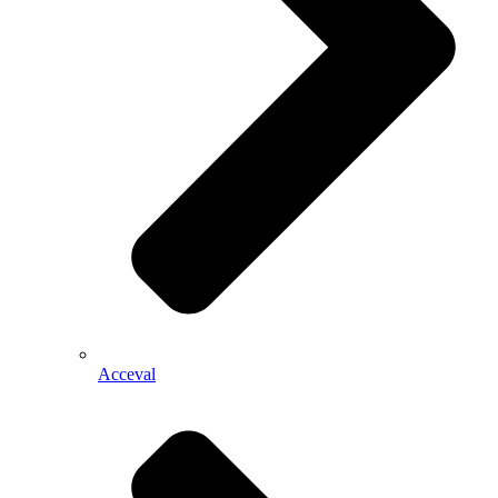
Acceval