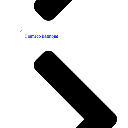
Frameco käsinojat