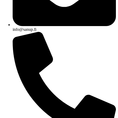
info@sanup.fi